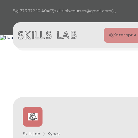
+373 779 10 404
skillslab.courses@gmail.com
Категории
SkillsLab
Курсы