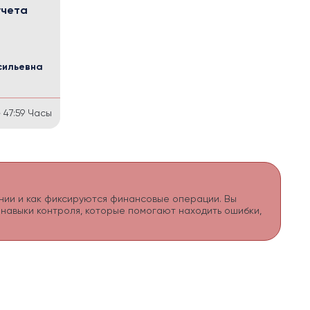
учета
сильевна
47:59
Часы
пании и как фиксируются финансовые операции. Вы
е навыки контроля, которые помогают находить ошибки,