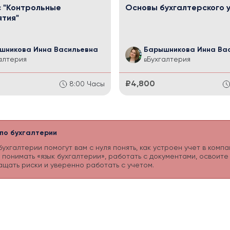
 "Контрольные
Основы бухгалтерского 
тия"
шникова Инна Васильевна
Барышникова Инна Ва
алтерия
Бухгалтерия
в
₽4,800
8:00
Часы
 по бухгалтерии
бухгалтерии помогут вам с нуля понять, как устроен учет в ком
 понимать «язык бухгалтерии», работать с документами, освоит
щать риски и уверенно работать с учетом.