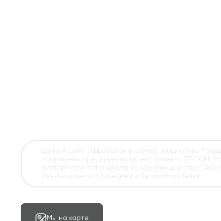
Данный сайт разработан в рамках инициативы "Под
социальных предпринимателей" проекта ПРООН "Ра
экспортного потенциала на берегах Днестра" (AdTra
финансируемого Швецией и Великобританией
Мы на карте