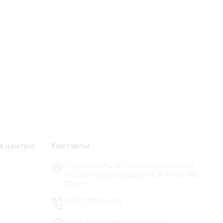
я центра
Контакты
г. Тирасполь, ул. Луначарского, 24,
AIII, Центр Калейдоскоп, 3 этаж. MD
3300
+373 779 10 404
skillslab.courses@gmail.com