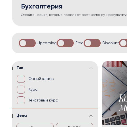
Бухгалтерия
Освойте навыки, которые позволяют вести команду к результат
Upcoming
Free
Discount
Тип
Очный класс
Курс
Текстовый курс
Цена