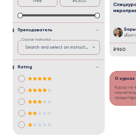
Спецкурс
мероприя
Бары
Преподаватель
Бухг
в
Course Instructor
Search and select an instructor
₽960
Rating
О курсах
0
Курсы по 
0
научитесь
предотвра
0
0
0