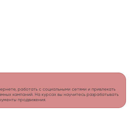
тернете, работать с социальными сетями и привлекать
амных кампаний. На курсах вы научитесь разрабатывать
рументы продвижения.