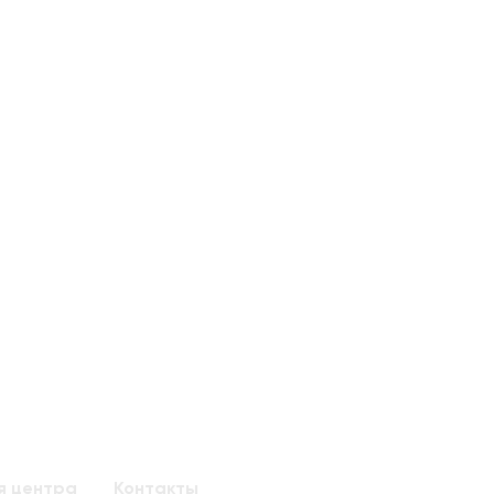
я центра
Контакты