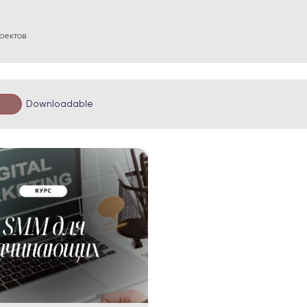
оектов
Downloadable