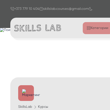
+373 779 10 404
skillslab.courses@gmail.com
Категории
SkillsLab
Курсы