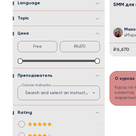
Language
SMM для
Topic
Мако
Цена
Марк
в
₽6,670
Преподаватель
О курсах
Course Instructor
Курсы по 
клиентов.
Search and select an instructor
маркетинг
Rating
0
0