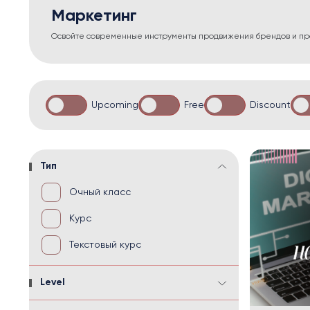
Маркетинг
Освойте современные инструменты продвижения брендов и пр
Upcoming
Free
Discount
Тип
Очный класс
Курс
Текстовый курс
Level