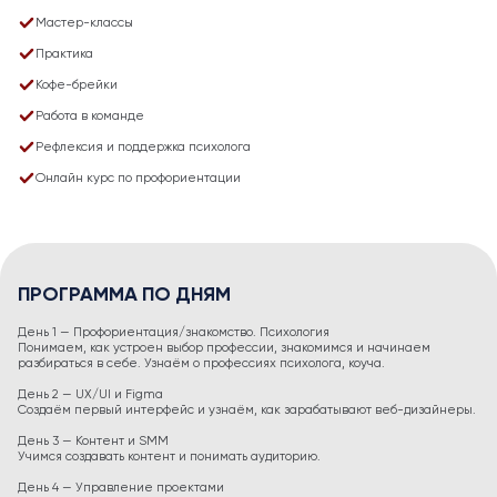
Мастер-классы
Практика
Кофе-брейки
Работа в команде
Рефлексия и поддержка психолога
Онлайн курс по профориентации
ПРОГРАММА ПО ДНЯМ
День 1 — Профориентация/знакомство. Психология
Понимаем, как устроен выбор профессии, знакомимся и начинаем
разбираться в себе. Узнаём о профессиях психолога, коуча.
День 2 — UX/UI и Figma
Создаём первый интерфейс и узнаём, как зарабатывают веб-дизайнеры.
День 3 — Контент и SMM
Учимся создавать контент и понимать аудиторию.
День 4 — Управление проектами