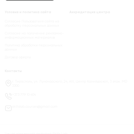
Условия и политика сайта
Аккредитация центра
Согласие Пользователя сайта на
обработку персональных данных
Cогласие на получение рекламно-
информационных материалов
Политика обработки персональных
данных
Договор оферты
Контакты
г. Тирасполь, ул. Луначарского, 24, AIII, Центр Калейдоскоп, 3 этаж. MD
3300
+373 779 10 404
skillslab.courses@gmail.com