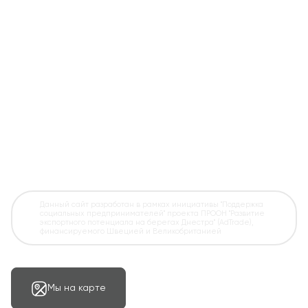
Данный сайт разработан в рамках инициативы "Поддержка
социальных предпринимателей" проекта ПРООН "Развитие
экспортного потенциала на берегах Днестра" (AdTrade),
финансируемого Швецией и Великобританией
Мы на карте