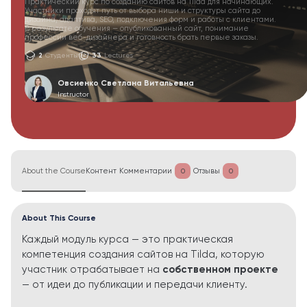
Практический курс по созданию сайтов на Tilda для начинающих.
Участники проходят путь от выбора ниши и структуры сайта до
дизайна, адаптива, SEO, подключения форм и работы с клиентами.
В результате обучения — опубликованный сайт, понимание
профессии веб-дизайнера и готовность брать первые заказы.
2
Студенты
33
Lectures
Овсиенко Светлана Витальевна
Instructor
About the Course
Контент
Комментарии
Отзывы
0
0
About This Course
Каждый модуль курса — это практическая
компетенция создания сайтов на Tilda, которую
участник отрабатывает на
собственном проекте
— от идеи до публикации и передачи клиенту.