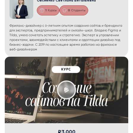
Овсиенко Светлана Витальевна
1
Курсы
0
Студенты
Фриланс-дизайнер с 6-летним опытом создания сайтов и брендинга
для экспертов, предпринимателей и онлайн-школ. Владею Figma и
Tilda, умею сочетать эстетику и стратегию. Эксперт в управлении
проектами, взаимодействии с клиентами и адаптации дизайна под
бизнес-задачи. С 2019 по настоящее время работаю на фрилансе
веб-дизайнером
₽3,000