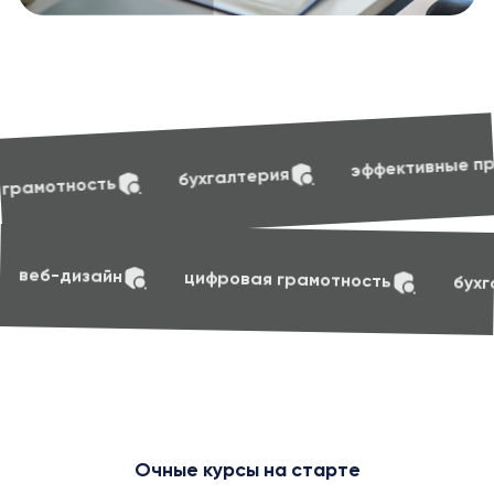
soft skil
эффективные презентации
алтерия
soft skills
маркетинг
веб-дизайн
циф
Очные курсы на старте