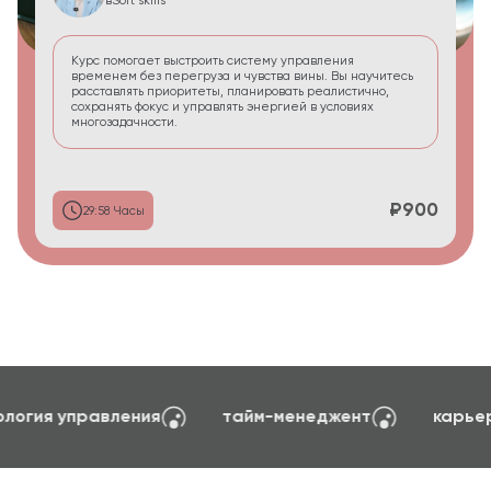
в
Soft skills
Курс помогает выстроить систему управления
временем без перегруза и чувства вины. Вы научитесь
расставлять приоритеты, планировать реалистично,
сохранять фокус и управлять энергией в условиях
многозадачности.
₽900
29:58 Часы
создание сайтов на TILDA
психология управ