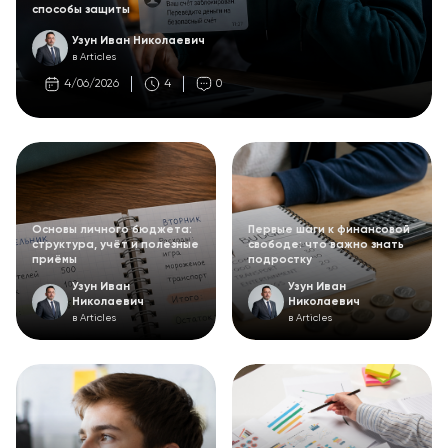
способы защиты
Узун Иван Николаевич
в Articles
4/06/2026
4
0
Основы личного бюджета:
Первые шаги к финансовой
структура, учёт и полезные
свободе: что важно знать
приёмы
подростку
Узун Иван
Узун Иван
Николаевич
Николаевич
в Articles
в Articles