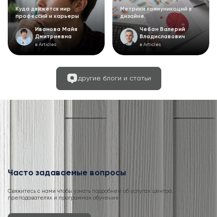
Куда движется мир
Метрики коммуникаций в
профессий и карьеры
дизайне.
Иванова Майя
Чебан Валерий
Дмитриевна
Владиславович
в Articles
в Articles
другие блоги и статьи
Часто задаваемые вопросы
Свяжитесь с нами чтобы узнать подробнее об услугах центра,
преподавателях и программах обучения