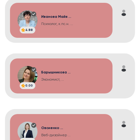
Иванова Майя ...
Психолог, к.пс.н. ...
4.88
Барышникова ...
Экономист, ...
0.00
Овсиенко ...
Веб-дизайнер ...