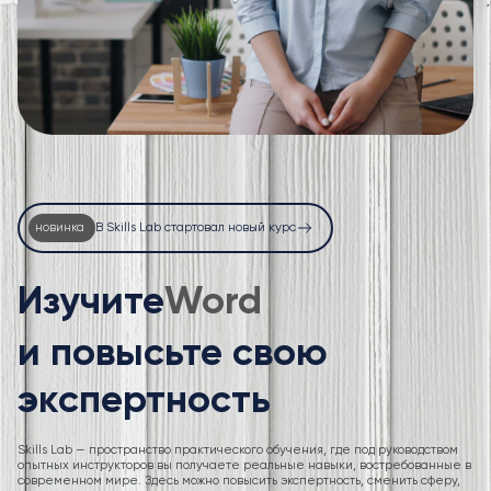
новинка
В Skills Lab стартовал новый курс
Изучите
Excel
и повысьте свою
экспертность
Skills Lab — пространство практического обучения, где под руководством
опытных инструкторов вы получаете реальные навыки, востребованные в
современном мире. Здесь можно повысить экспертность, сменить сферу,