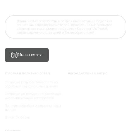
Данный сайт разработан в рамках инициативы "Поддержка
социальных предпринимателей" проекта ПРООН "Развитие
экспортного потенциала на берегах Днестра" (AdTrade),
финансируемого Швецией и Великобританией
Мы на карте
Условия и политика сайта
Аккредитация центра
Согласие Пользователя сайта на
обработку персональных данных
Cогласие на получение рекламно-
информационных материалов
Политика обработки персональных
данных
Договор оферты