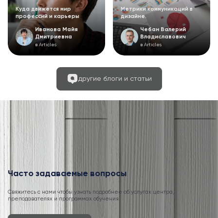
Куда движется мир
Метрики коммуникаций в
профессий и карьеры
дизайне.
Иванова Майя
Чебан Валерий
Дмитриевна
Владиславович
в Articles
в Articles
другие блоги и статьи
Часто задаваемые вопросы
Свяжитесь с нами чтобы узнать подробнее об услугах центра,
преподавателях и программах обучения