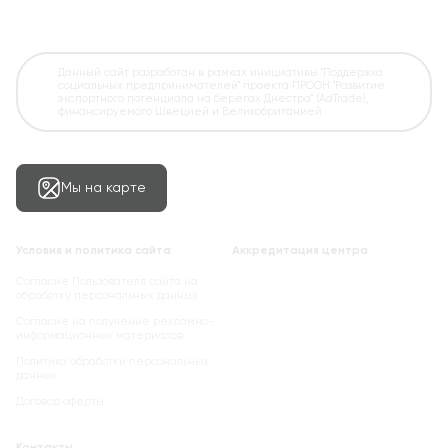
Данный сайт разработан в рамках инициативы "Поддержка
социальных предпринимателей" проекта ПРООН "Развитие
экспортного потенциала на берегах Днестра" (AdTrade),
финансируемого Швецией и Великобританией
Мы на карте
Условия и политика сайта
Аккредитация центра
Согласие Пользователя сайта на
обработку персональных данных
Cогласие на получение рекламно-
информационных материалов
Политика обработки персональных
данных
Договор оферты