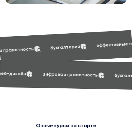
soft s
эффективные презентации
хгалтерия
soft skills
маркетинг
веб-дизайн
ци
Очные курсы на старте