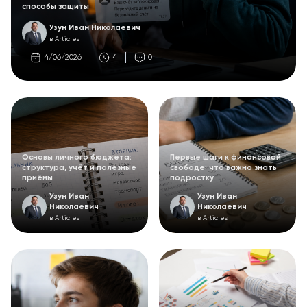
способы защиты
Узун Иван Николаевич
в Articles
4/06/2026
4
0
Основы личного бюджета:
Первые шаги к финансовой
структура, учёт и полезные
свободе: что важно знать
приёмы
подростку
Узун Иван
Узун Иван
Николаевич
Николаевич
в Articles
в Articles