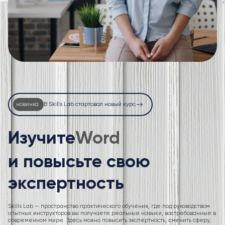
новинка
В Skills Lab стартовал новый курс
Изучите
Excel
и повысьте свою
экспертность
Skills Lab — пространство практического обучения, где под руководством
опытных инструкторов вы получаете реальные навыки, востребованные в
современном мире. Здесь можно повысить экспертность, сменить сферу,