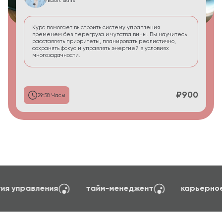
в
Soft skills
Курс помогает выстроить систему управления
временем без перегруза и чувства вины. Вы научитесь
расставлять приоритеты, планировать реалистично,
сохранять фокус и управлять энергией в условиях
многозадачности.
₽900
29:58 Часы
создание сайтов на TILDA
психология упра