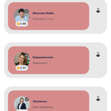
Иванова Майя ...
Психолог, к.пс.н. ...
4.88
Барышникова ...
Экономист, ...
0.00
Овсиенко ...
Веб-дизайнер ...