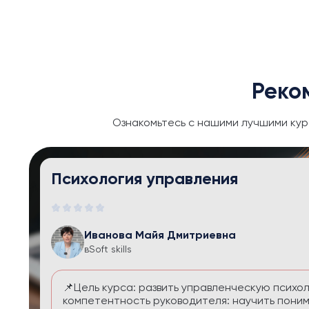
Реко
Ознакомьтесь с нашими лучшими кур
Тайм-менеджмент и личная эфф
Иванова Майя Дмитриевна
в
Soft skills
Курс помогает выстроить систему управления
перегруза и чувства вины. Вы научитесь расс