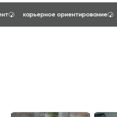
 управления
тайм-менеджент