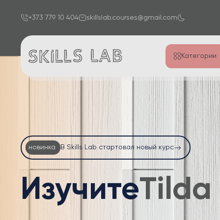
+373 779 10 404
skillslab.courses@gmail.com
Категории
новинка
В Skills Lab стартовал новый курс
Изучите