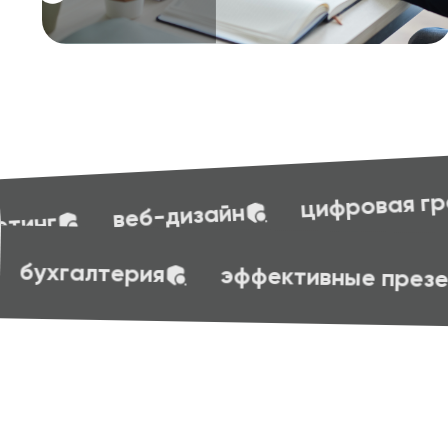
бухгалт
цифровая грамотность
овая грамотность
бухгалтерия