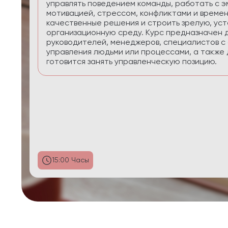
приоритеты, планировать реалистично, сохра
управлять энергией в условиях многозадачнос
29:58 Часы