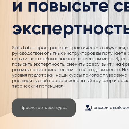
и повысьте 
экспертност
Skills Lab — пространство практического обучения, 
руководством опытных инструкторов вы получаете
навыки, востребованные в современном мире. Здесь
повысить экспертность, сменить сферу, выйти на фр
развить новые компетенции — всё в одном месте. Не
уровня подготовки, наши курсы помогают уверенно 
расширять свой профессиональный кругозор и раск
творческий потенциал.
Просмотреть все курсы
Поможем с выборо