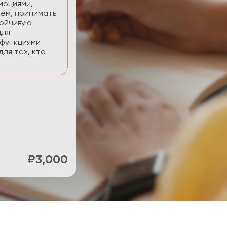
нять фокус и
ти.
₽900