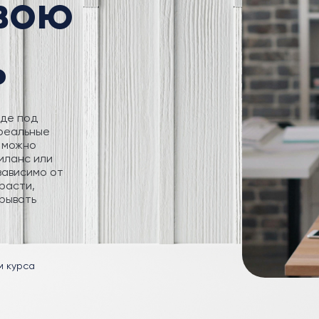
свою
ь
где под
 реальные
 можно
иланс или
зависимо от
расти,
рывать
м курса