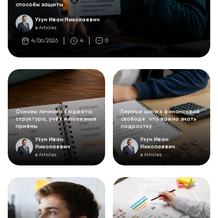
способы защиты
Узун Иван Николаевич
в Articles
4/06/2026
4
0
Основы личного бюджета:
Первые шаги к финансовой
структура, учёт и полезные
свободе: что важно знать
приёмы
подростку
Узун Иван
Узун Иван
Николаевич
Николаевич
в Articles
в Articles