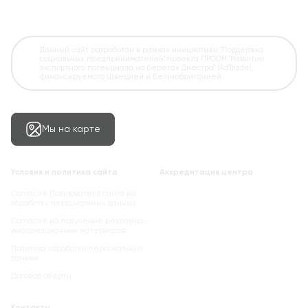
Данный сайт разработан в рамках инициативы "Поддержка
социальных предпринимателей" проекта ПРООН "Развитие
экспортного потенциала на берегах Днестра" (AdTrade),
финансируемого Швецией и Великобританией
Мы на карте
Условия и политика сайта
Аккредитация центра
Согласие Пользователя сайта на
обработку персональных данных
Cогласие на получение рекламно-
информационных материалов
Политика обработки персональных
данных
Договор оферты