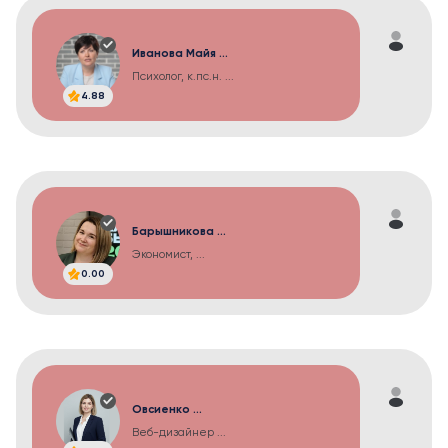
Иванова Майя ...
Психолог, к.пс.н. ...
4.88
Барышникова ...
Экономист, ...
0.00
Овсиенко ...
Веб-дизайнер ...