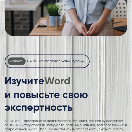
новинка
В Skills Lab стартовал новый курс
Изучите
Excel
и повысьте свою
экспертность
Skills Lab — пространство практического обучения, где под руководством
опытных инструкторов вы получаете реальные навыки, востребованные в
современном мире. Здесь можно повысить экспертность, сменить сферу,