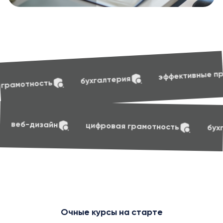
soft skil
эффективные презентации
алтерия
soft skills
маркетинг
веб-дизайн
ци
Очные курсы на старте