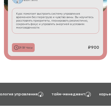
в
Soft skills
Курс помогает выстроить систему управления
временем без перегруза и чувства вины. Вы научитесь
расставлять приоритеты, планировать реалистично,
сохранять фокус и управлять энергией в условиях
многозадачности.
₽900
29:58 Часы
создание сайтов на TILDA
психология упра