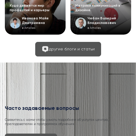
Куда движется мир
Метрики коммуникаций в
профессий и карьеры
дизайне.
Иванова Майя
Чебан Валерий
Дмитриевна
Владиславович
в Articles
в Articles
другие блоги и статьи
Часто задаваемые вопросы
Свяжитесь с нами чтобы узнать подробнее об услугах центра,
преподавателях и программах обучения