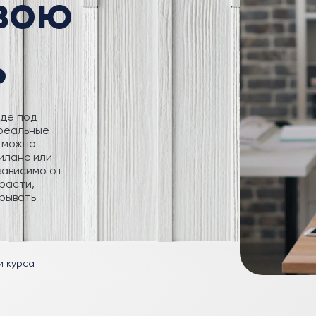
свою
ь
где под
 реальные
 можно
иланс или
зависимо от
расти,
рывать
м курса