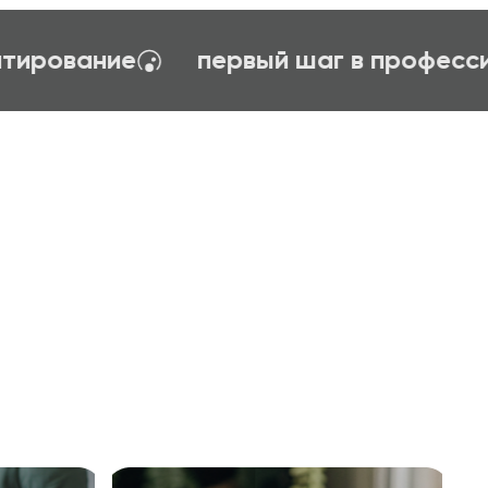
логия управления
тайм-менеджент