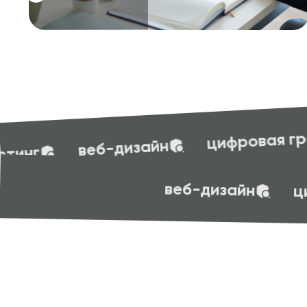
бухгал
цифровая грамотность
эффективные презентации
sof