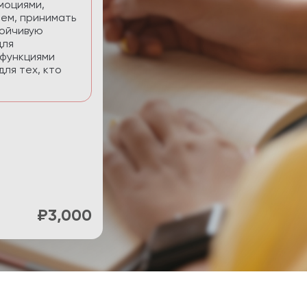
нять фокус и
ти.
₽900