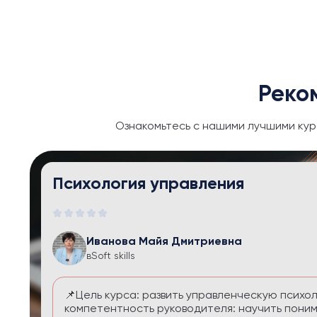
Реко
Ознакомьтесь с нашими лучшими кур
Тайм-менеджмент и личная эфф
Иванова Майя Дмитриевна
в
Soft skills
Курс помогает выстроить систему управления
перегруза и чувства вины. Вы научитесь расс