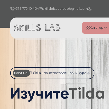
+373 779 10 404
skillslab.courses@gmail.com
Категории
новинка
В Skills Lab стартовал новый курс
Изучите
Word