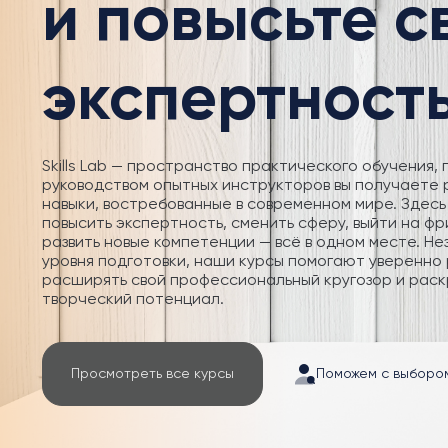
и повысьте 
экспертност
Skills Lab — пространство практического обучения, 
руководством опытных инструкторов вы получаете
навыки, востребованные в современном мире. Здесь
повысить экспертность, сменить сферу, выйти на фр
развить новые компетенции — всё в одном месте. Не
уровня подготовки, наши курсы помогают уверенно 
расширять свой профессиональный кругозор и раск
творческий потенциал.
Просмотреть все курсы
Поможем с выборо