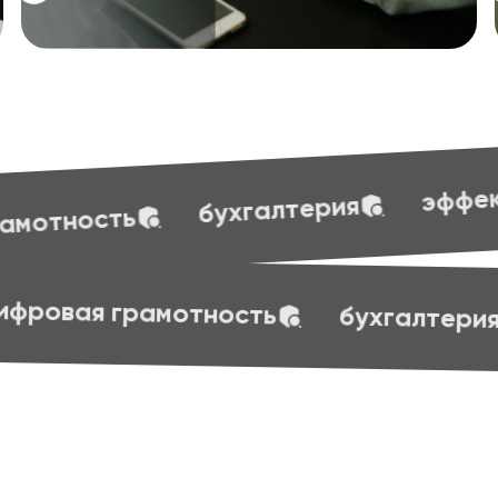
эффективные презентации
терия
t skills
маркетинг
веб-дизайн