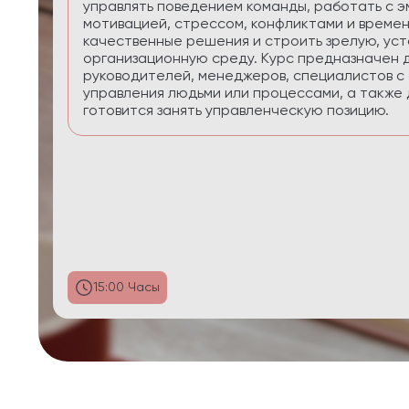
приоритеты, планировать реалистично, сохра
управлять энергией в условиях многозадачнос
29:58 Часы