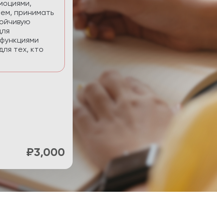
нять фокус и
ти.
₽900