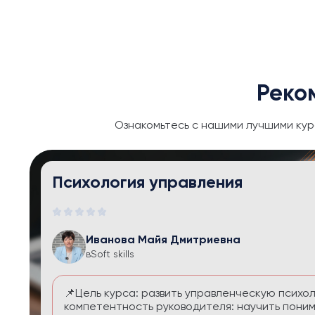
Реко
Ознакомьтесь с нашими лучшими кур
Тайм-менеджмент и личная эфф
Иванова Майя Дмитриевна
в
Soft skills
Курс помогает выстроить систему управления
перегруза и чувства вины. Вы научитесь расс