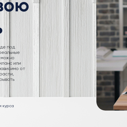
свою
ь
где под
 реальные
 можно
иланс или
зависимо от
расти,
рывать
м курса