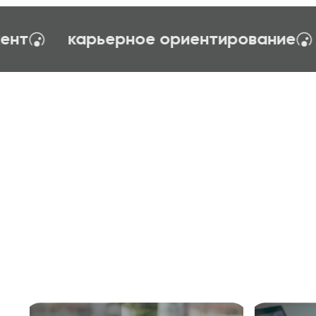
управления
тайм-менеджент