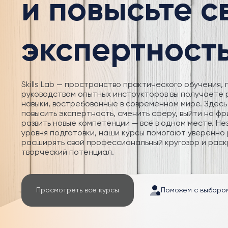
и повысьте 
экспертност
Skills Lab — пространство практического обучения, 
руководством опытных инструкторов вы получаете
навыки, востребованные в современном мире. Здесь
повысить экспертность, сменить сферу, выйти на фр
развить новые компетенции — всё в одном месте. Не
уровня подготовки, наши курсы помогают уверенно 
расширять свой профессиональный кругозор и раск
творческий потенциал.
Просмотреть все курсы
Поможем с выборо