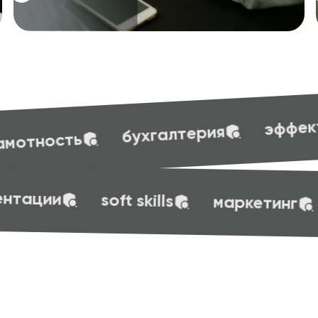
эффективные презентации
терия
эффективные презентации
soft sk