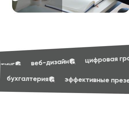
бухгал
цифровая грамотность
овая грамотность
бухгалтерия