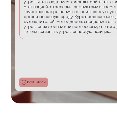
приоритеты, планировать реалистично, сохра
управлять энергией в условиях многозадачнос
29:58 Часы