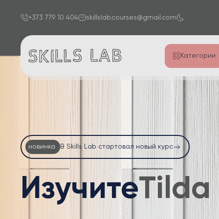
+373 779 10 404
skillslab.courses@gmail.com
Категории
новинка
В Skills Lab стартовал новый курс
Изучите
Word