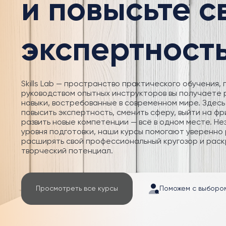
и повысьте 
экспертност
Skills Lab — пространство практического обучения, 
руководством опытных инструкторов вы получаете
навыки, востребованные в современном мире. Здесь
повысить экспертность, сменить сферу, выйти на фр
развить новые компетенции — всё в одном месте. Не
уровня подготовки, наши курсы помогают уверенно 
расширять свой профессиональный кругозор и раск
творческий потенциал.
Просмотреть все курсы
Поможем с выборо