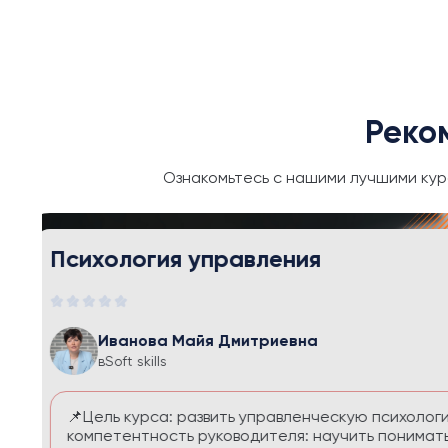
Реко
Ознакомьтесь с нашими лучшими кур
Тайм-менеджмент и личная эфф
Иванова Майя Дмитриевна
в
Soft skills
Курс помогает выстроить систему управления
перегруза и чувства вины. Вы научитесь расс