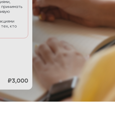
нять фокус и
ти.
₽900