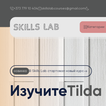
+373 779 10 404
skillslab.courses@gmail.com
Категории
новинка
В Skills Lab стартовал новый курс
Изучите