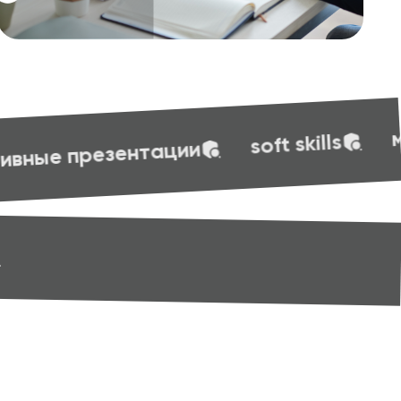
веб-диза
маркетинг
soft skills
skills
маркетинг
веб-дизайн