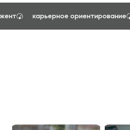
ия управления
тайм-менеджент