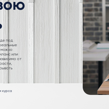
свою
ь
где под
 реальные
 можно
иланс или
зависимо от
расти,
рывать
м курса