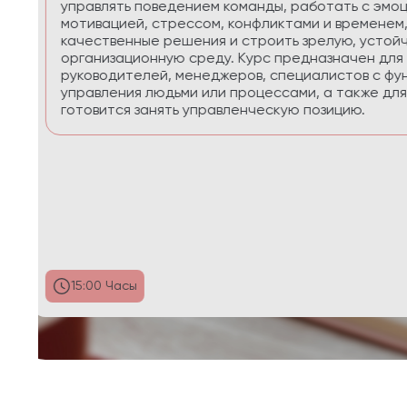
приоритеты, планировать реалистично, сохра
управлять энергией в условиях многозадачнос
29:58 Часы