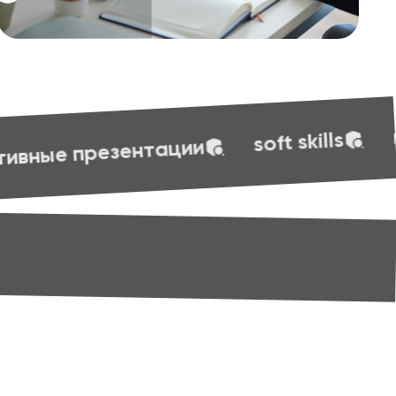
веб-дизай
маркетинг
oft skills
t skills
маркетинг
веб-дизайн