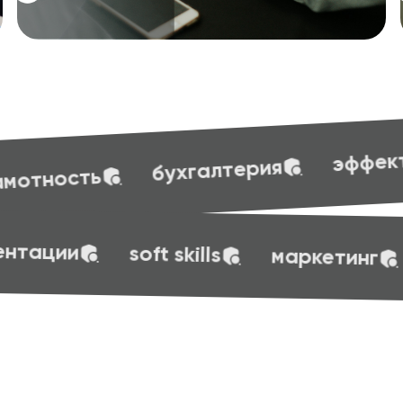
s
эффективные презентации
ия
эффективные презентации
sof