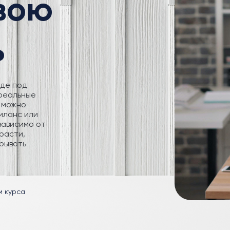
свою
ь
где под
 реальные
 можно
иланс или
зависимо от
расти,
рывать
м курса