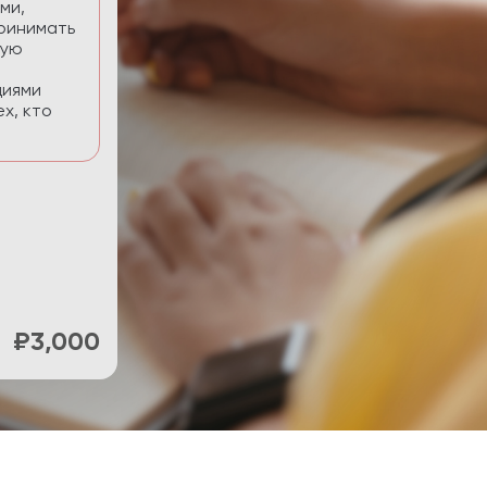
нять фокус и
ти.
₽900