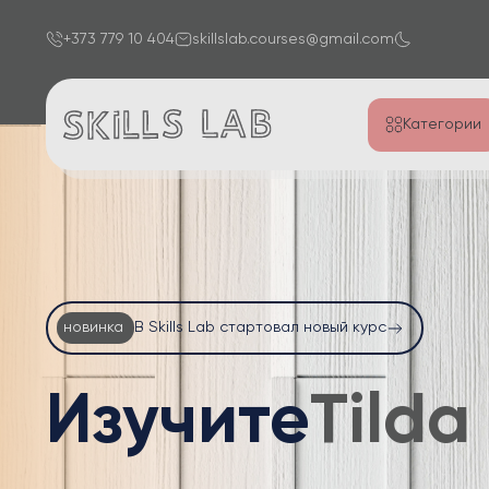
+373 779 10 404
skillslab.courses@gmail.com
Категории
новинка
В Skills Lab стартовал новый курс
Изучите
Excel