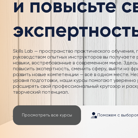
и повысьте 
экспертност
Skills Lab — пространство практического обучения, 
руководством опытных инструкторов вы получаете
навыки, востребованные в современном мире. Здесь
повысить экспертность, сменить сферу, выйти на фр
развить новые компетенции — всё в одном месте. Не
уровня подготовки, наши курсы помогают уверенно 
расширять свой профессиональный кругозор и раск
творческий потенциал.
Просмотреть все курсы
Поможем с выборо