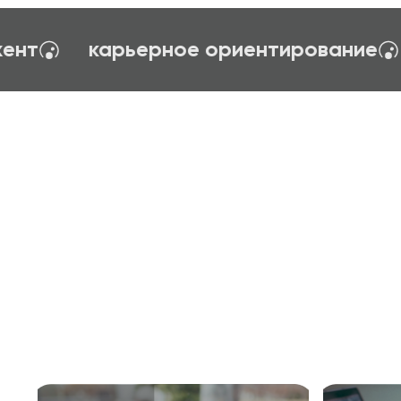
гия управления
тайм-менеджент