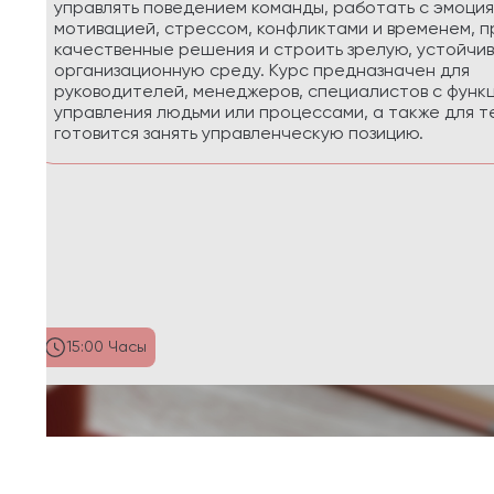
приоритеты, планировать реалистично, сохра
управлять энергией в условиях многозадачнос
29:58 Часы