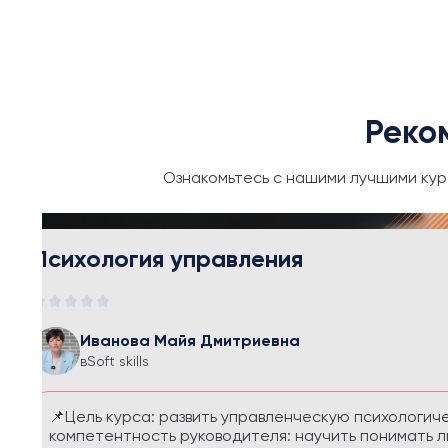
Реко
Ознакомьтесь с нашими лучшими кур
Тайм-менеджмент и личная эфф
Иванова Майя Дмитриевна
в
Soft skills
Курс помогает выстроить систему управления
перегруза и чувства вины. Вы научитесь расс