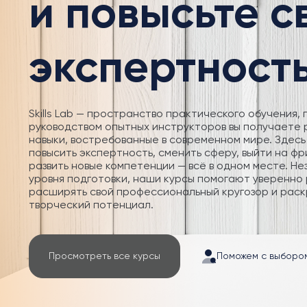
и повысьте 
экспертност
Skills Lab — пространство практического обучения, 
руководством опытных инструкторов вы получаете
навыки, востребованные в современном мире. Здесь
повысить экспертность, сменить сферу, выйти на фр
развить новые компетенции — всё в одном месте. Не
уровня подготовки, наши курсы помогают уверенно 
расширять свой профессиональный кругозор и раск
творческий потенциал.
Просмотреть все курсы
Поможем с выборо