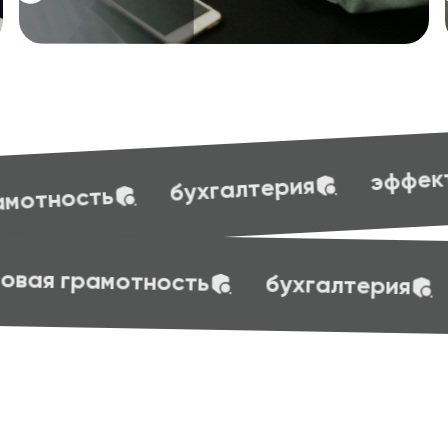
эффективные презентации
ерия
ft skills
маркетинг
веб-дизайн