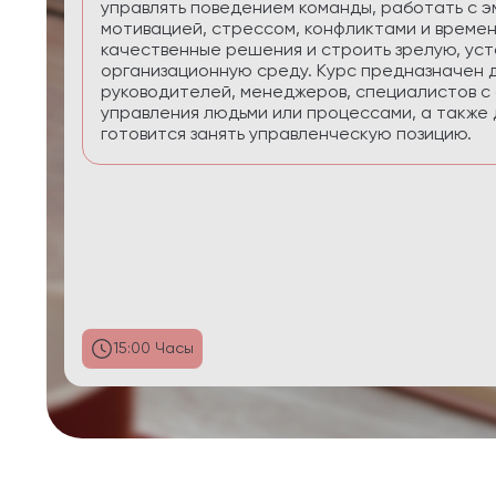
приоритеты, планировать реалистично, сохра
управлять энергией в условиях многозадачнос
29:58 Часы