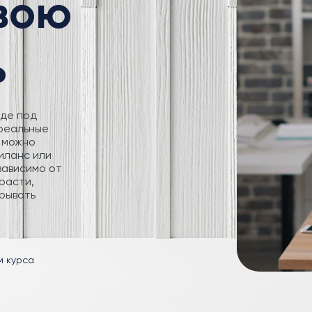
свою
ь
где под
 реальные
 можно
иланс или
зависимо от
расти,
рывать
м курса