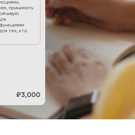
нять фокус и
ти.
₽900