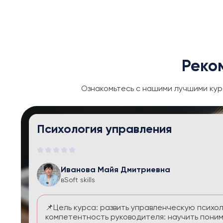
Реко
Ознакомьтесь с нашими лучшими кур
Тайм-менеджмент и личная эфф
Иванова Майя Дмитриевна
в
Soft skills
Курс помогает выстроить систему управления
перегруза и чувства вины. Вы научитесь расс