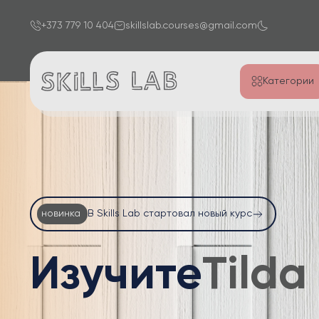
+373 779 10 404
skillslab.courses@gmail.com
Категории
новинка
В Skills Lab стартовал новый курс
Изучите