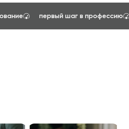
логия управления
тайм-менеджен