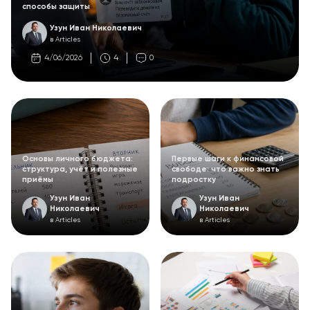
способы защиты
Узун Иван Николаевич
в Articles
4/06/2026
4
0
Основы личного бюджета:
Первые шаги к финансовой
структура, учёт и полезные
свободе: что важно знать
приёмы
подростку
Узун Иван
Узун Иван
Николаевич
Николаевич
в Articles
в Articles