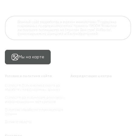
Данный сайт разработан в рамках инициативы "Поддержка
социальных предпринимателей" проекта ПРООН "Развитие
экспортного потенциала на берегах Днестра" (AdTrade),
финансируемого Швецией и Великобританией
Мы на карте
Условия и политика сайта
Аккредитация центра
Согласие Пользователя сайта на
обработку персональных данных
Cогласие на получение рекламно-
информационных материалов
Политика обработки персональных
данных
Договор оферты