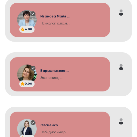
Иванова Майя ...
Психолог, к.пс.н. ...
4.88
Барышникова ...
Экономист, ...
0.00
Овсиенко ...
Веб-дизайнер ...