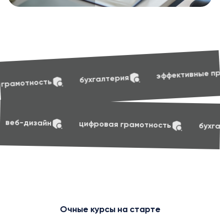
soft sk
эффективные презентации
галтерия
t skills
маркетинг
веб-дизайн
цифро
Очные курсы на старте