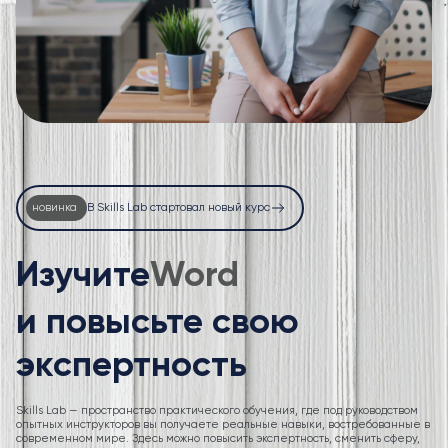
новинка
В Skills Lab стартовал новый курс
Изучите
Ex
и повысьте свою
экспертность
Skills Lab — пространство практического обучения, где под руководством
опытных инструкторов вы получаете реальные навыки, востребованные в
современном мире. Здесь можно повысить экспертность, сменить сферу,