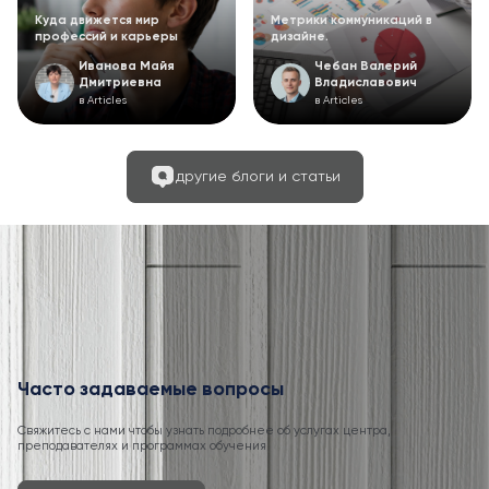
Куда движется мир
Метрики коммуникаций в
профессий и карьеры
дизайне.
Иванова Майя
Чебан Валерий
Дмитриевна
Владиславович
в Articles
в Articles
другие блоги и статьи
Часто задаваемые вопросы
Свяжитесь с нами чтобы узнать подробнее об услугах центра,
преподавателях и программах обучения