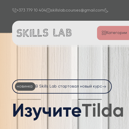
+373 779 10 404
skillslab.courses@gmail.com
Категории
новинка
В Skills Lab стартовал новый курс
Изучите
Word