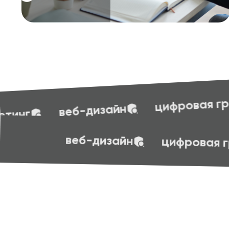
бухгал
цифровая грамотность
эффективные презентации
soft