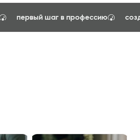
гия управления
тайм-менеджент