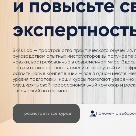
и повысьте 
экспертност
Skills Lab — пространство практического обучения, 
руководством опытных инструкторов вы получаете
навыки, востребованные в современном мире. Здесь
повысить экспертность, сменить сферу, выйти на фр
развить новые компетенции — всё в одном месте. Не
уровня подготовки, наши курсы помогают уверенно 
расширять свой профессиональный кругозор и раск
творческий потенциал.
Просмотреть все курсы
Поможем с выборо