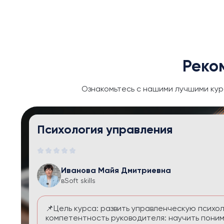
Реко
Ознакомьтесь с нашими лучшими кур
Тайм-менеджмент и личная эфф
Иванова Майя Дмитриевна
в
Soft skills
Курс помогает выстроить систему управления
перегруза и чувства вины. Вы научитесь расс