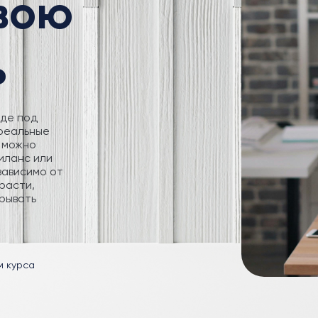
свою
ь
где под
 реальные
 можно
иланс или
зависимо от
расти,
рывать
м курса