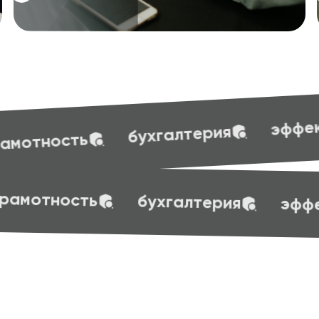
эффективные презентации
терия
 skills
маркетинг
веб-дизайн