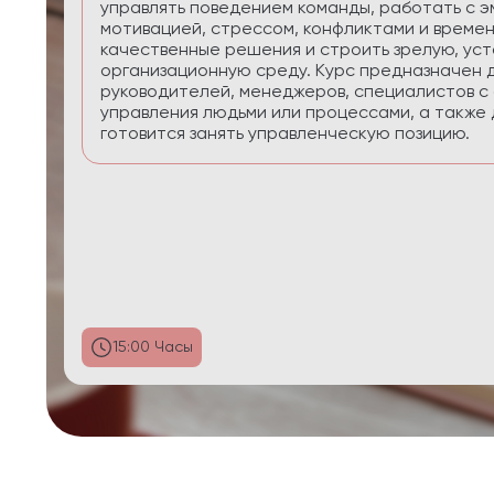
приоритеты, планировать реалистично, сохра
управлять энергией в условиях многозадачнос
29:58 Часы