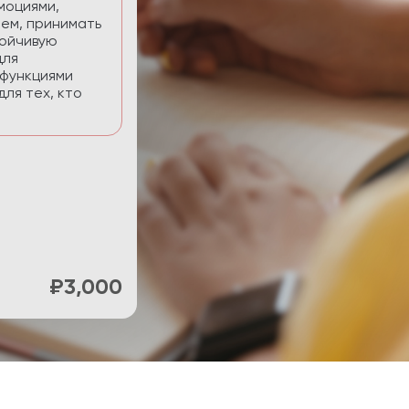
нять фокус и
ти.
₽900