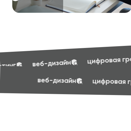
бухгалт
цифровая грамотность
эффективные презентации
sof