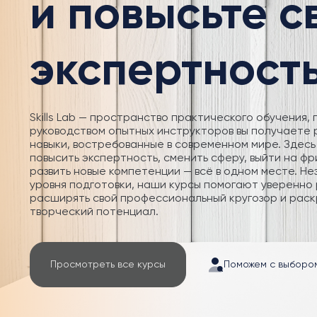
и повысьте 
экспертност
Skills Lab — пространство практического обучения, 
руководством опытных инструкторов вы получаете
навыки, востребованные в современном мире. Здесь
повысить экспертность, сменить сферу, выйти на фр
развить новые компетенции — всё в одном месте. Не
уровня подготовки, наши курсы помогают уверенно 
расширять свой профессиональный кругозор и раск
творческий потенциал.
Просмотреть все курсы
Поможем с выборо