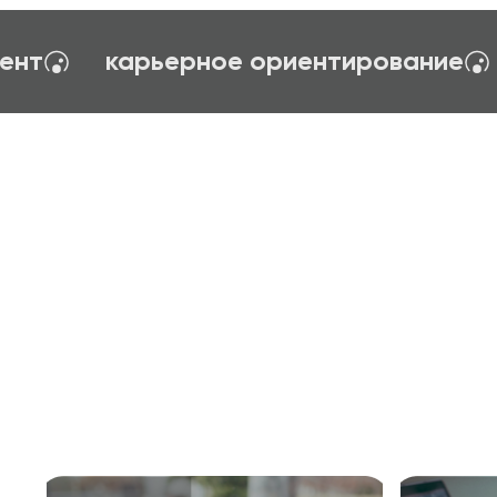
я управления
тайм-менеджент