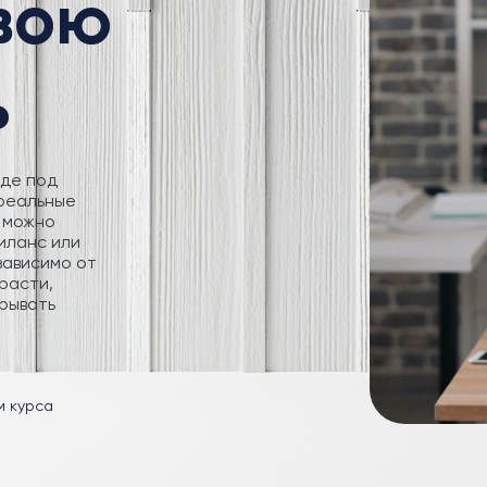
свою
ь
где под
 реальные
 можно
иланс или
зависимо от
расти,
рывать
м курса