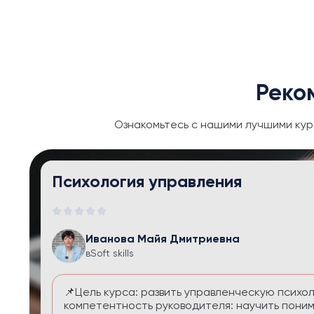
Реко
Ознакомьтесь с нашими лучшими кур
Тайм-менеджмент и личная эфф
Иванова Майя Дмитриевна
в
Soft skills
Курс помогает выстроить систему управления
перегруза и чувства вины. Вы научитесь расс