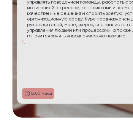
приоритеты, планировать реалистично, сохра
управлять энергией в условиях многозадачнос
29:58 Часы