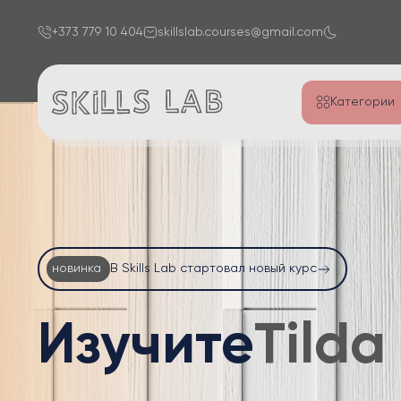
+373 779 10 404
skillslab.courses@gmail.com
Категории
новинка
В Skills Lab стартовал новый курс
Изучите