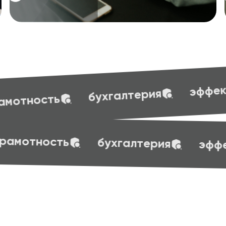
эффективные презентации
ерия
t skills
маркетинг
веб-дизайн