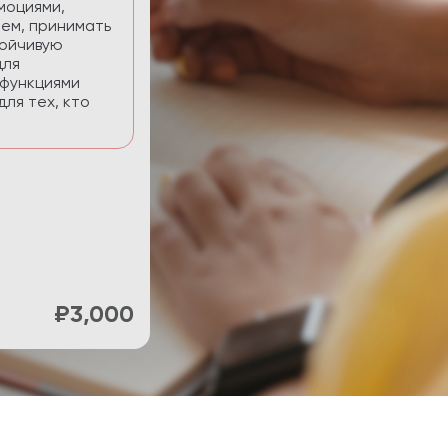
нять фокус и
ти.
₽900