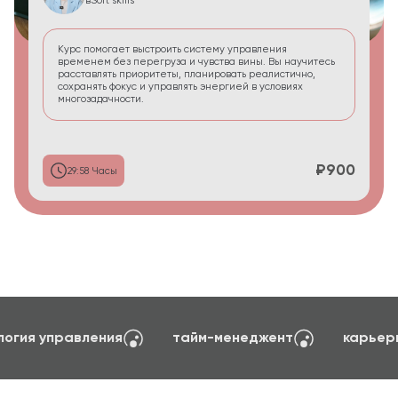
в
Soft skills
Курс помогает выстроить систему управления
временем без перегруза и чувства вины. Вы научитесь
расставлять приоритеты, планировать реалистично,
сохранять фокус и управлять энергией в условиях
многозадачности.
₽900
29:58 Часы
создание сайтов на TILDA
психология управ