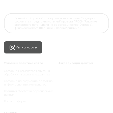
Данный сайт разработан в рамках инициативы "Поддержка
социальных предпринимателей" проекта ПРООН "Развитие
экспортного потенциала на берегах Днестра" (AdTrade),
финансируемого Швецией и Великобританией
Мы на карте
Условия и политика сайта
Аккредитация центра
Согласие Пользователя сайта на
обработку персональных данных
Cогласие на получение рекламно-
информационных материалов
Политика обработки персональных
данных
Договор оферты