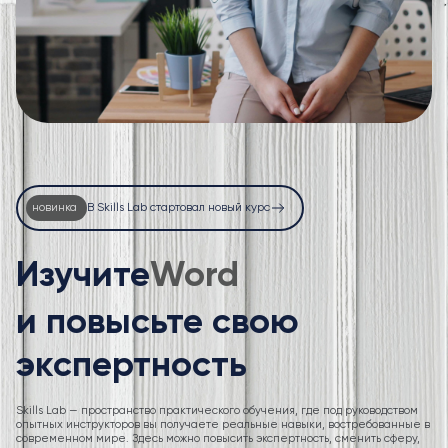
новинка
В Skills Lab стартовал новый курс
Изучите
Excel
и повысьте свою
экспертность
Skills Lab — пространство практического обучения, где под руководством
опытных инструкторов вы получаете реальные навыки, востребованные в
современном мире. Здесь можно повысить экспертность, сменить сферу,