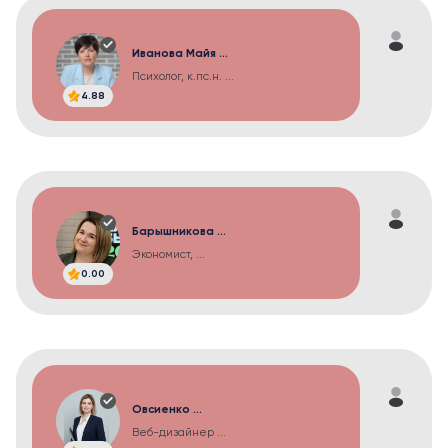
Иванова Майя ...
Психолог, к.пс.н. ...
4.88
Барышникова ...
Экономист, ...
0.00
Овсиенко ...
Веб-дизайнер ...