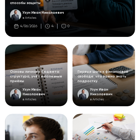
способы защиты
Узун Иван Николаевич
в Articles
4/06/2026
4
0
Основы личного бюджета:
Первые шаги к финансовой
структура, учёт и полезные
свободе: что важно знать
приёмы
подростку
Узун Иван
Узун Иван
Николаевич
Николаевич
в Articles
в Articles