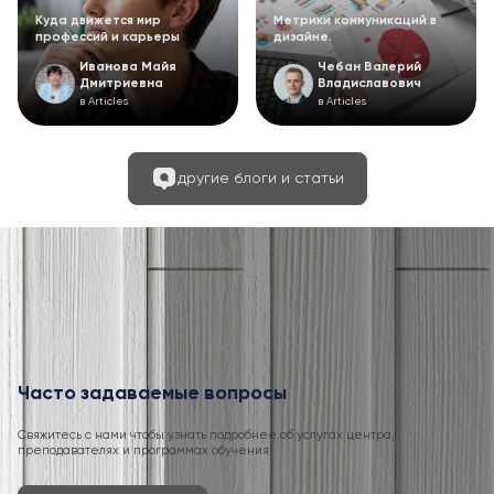
Куда движется мир
Метрики коммуникаций в
профессий и карьеры
дизайне.
Иванова Майя
Чебан Валерий
Дмитриевна
Владиславович
в Articles
в Articles
другие блоги и статьи
Часто задаваемые вопросы
Свяжитесь с нами чтобы узнать подробнее об услугах центра,
преподавателях и программах обучения