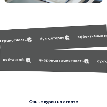
soft s
эффективные презентации
хгалтерия
soft skills
маркетинг
веб-дизайн
ци
Очные курсы на старте