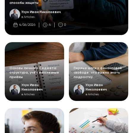
способы защиты
Узун Иван Николаевич
в Articles
4/06/2026
4
0
Основы личного бюджета:
Первые шаги к финансовой
структура, учёт и полезные
свободе: что важно знать
приёмы
подростку
Узун Иван
Узун Иван
Николаевич
Николаевич
в Articles
в Articles