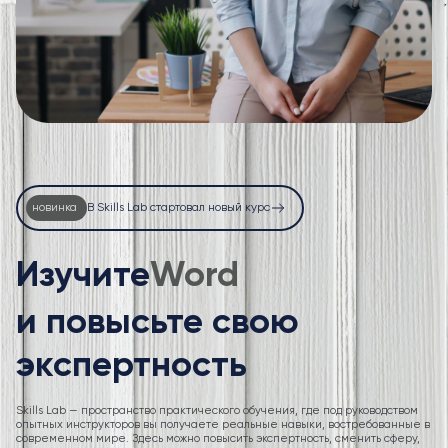
новинка
В Skills Lab стартовал новый курс
Изучите
Excel
и повысьте свою
экспертность
Skills Lab — пространство практического обучения, где под руководством
опытных инструкторов вы получаете реальные навыки, востребованные в
современном мире. Здесь можно повысить экспертность, сменить сферу,