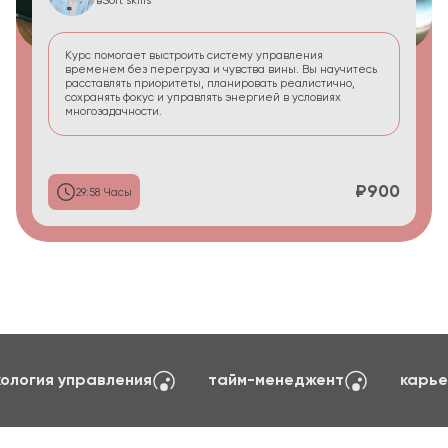
в
Soft skills
Курс помогает выстроить систему управления
временем без перегруза и чувства вины. Вы научитесь
расставлять приоритеты, планировать реалистично,
сохранять фокус и управлять энергией в условиях
многозадачности.
₽900
29:58 Часы
создание сайтов на TILDA
психология управ