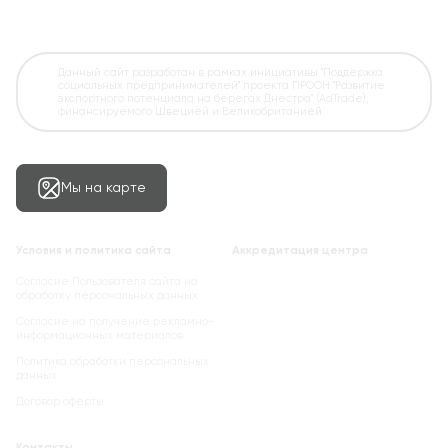
Данный сайт разработан в рамках инициативы "Поддержка
социальных предпринимателей" проекта ПРООН "Развитие
экспортного потенциала на берегах Днестра" (AdTrade),
финансируемого Швецией и Великобританией
Мы на карте
Условия и политика сайта
Аккредитация центра
Согласие Пользователя сайта на
обработку персональных данных
Cогласие на получение рекламно-
информационных материалов
Политика обработки персональных
данных
Договор оферты