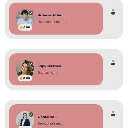
Иванова Майя ...
Психолог, к.пс.н. ...
4.88
Барышникова ...
Экономист, ...
0.00
Овсиенко ...
Веб-дизайнер ...