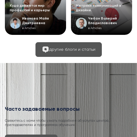
Куда движется мир
Метрики коммуникаций в
профессий и карьеры
дизайне.
Иванова Майя
Чебан Валерий
Дмитриевна
Владиславович
в Articles
в Articles
другие блоги и статьи
Часто задаваемые вопросы
Свяжитесь с нами чтобы узнать подробнее об услугах центра,
преподавателях и программах обучения