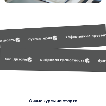
soft skills
эффективные презентации
лтерия
soft skills
маркетинг
веб-дизайн
циф
Очные курсы на старте