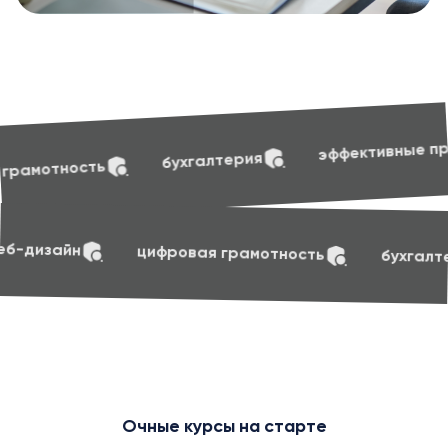
soft skil
эффективные презентации
алтерия
soft skills
маркетинг
веб-дизайн
циф
Очные курсы на старте