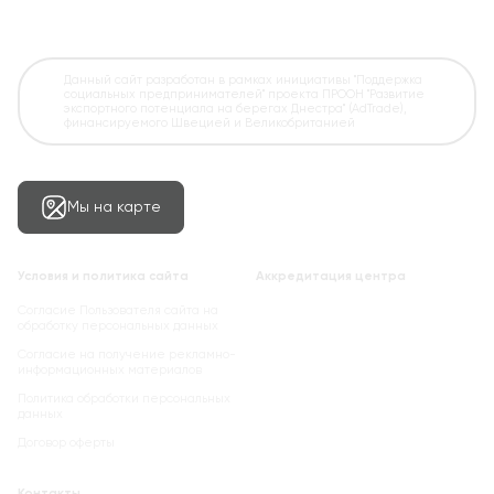
Данный сайт разработан в рамках инициативы "Поддержка
социальных предпринимателей" проекта ПРООН "Развитие
экспортного потенциала на берегах Днестра" (AdTrade),
финансируемого Швецией и Великобританией
Мы на карте
Условия и политика сайта
Аккредитация центра
Согласие Пользователя сайта на
обработку персональных данных
Cогласие на получение рекламно-
информационных материалов
Политика обработки персональных
данных
Договор оферты