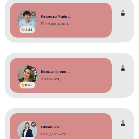
Иванова Майя ...
Психолог, к.пс.н. ...
4.88
Барышникова ...
Экономист, ...
0.00
Овсиенко ...
Веб-дизайнер ...