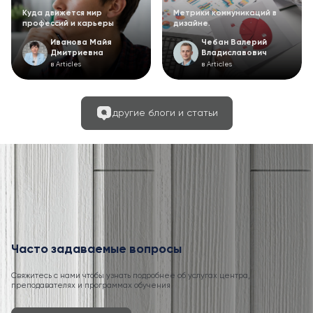
Куда движется мир
Метрики коммуникаций в
профессий и карьеры
дизайне.
Иванова Майя
Чебан Валерий
Дмитриевна
Владиславович
в Articles
в Articles
другие блоги и статьи
Часто задаваемые вопросы
Свяжитесь с нами чтобы узнать подробнее об услугах центра,
преподавателях и программах обучения