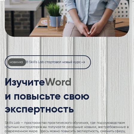
новинка
В Skills Lab стартовал новый курс
Изучите
Excel
и повысьте свою
экспертность
Skills Lab — пространство практического обучения, где под руководством
опытных инструкторов вы получаете реальные навыки, востребованные в
современном мире. Здесь можно повысить экспертность, сменить сферу,