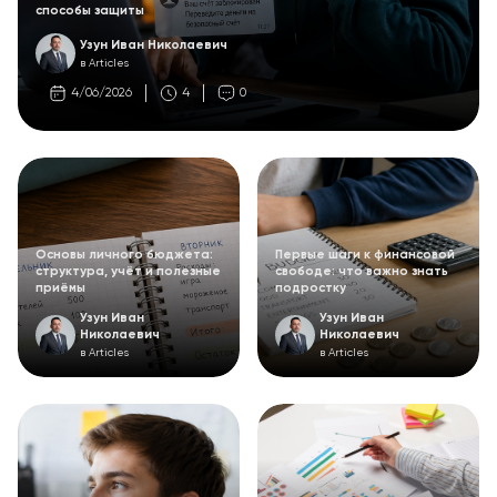
способы защиты
Узун Иван Николаевич
в Articles
4/06/2026
4
0
Основы личного бюджета:
Первые шаги к финансовой
структура, учёт и полезные
свободе: что важно знать
приёмы
подростку
Узун Иван
Узун Иван
Николаевич
Николаевич
в Articles
в Articles