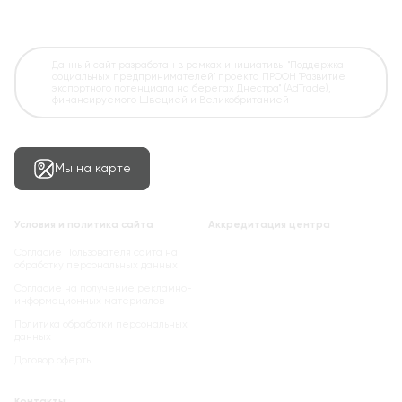
Данный сайт разработан в рамках инициативы "Поддержка
социальных предпринимателей" проекта ПРООН "Развитие
экспортного потенциала на берегах Днестра" (AdTrade),
финансируемого Швецией и Великобританией
Мы на карте
Условия и политика сайта
Аккредитация центра
Согласие Пользователя сайта на
обработку персональных данных
Cогласие на получение рекламно-
информационных материалов
Политика обработки персональных
данных
Договор оферты