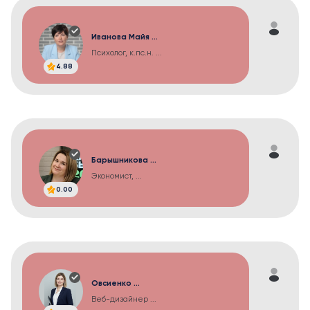
Иванова Майя ...
Психолог, к.пс.н. ...
4.88
Барышникова ...
Экономист, ...
0.00
Овсиенко ...
Веб-дизайнер ...