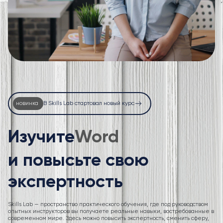
новинка
В Skills Lab стартовал новый курс
Изучите
Excel
и повысьте свою
экспертность
Skills Lab — пространство практического обучения, где под руководством
опытных инструкторов вы получаете реальные навыки, востребованные в
современном мире. Здесь можно повысить экспертность, сменить сферу,