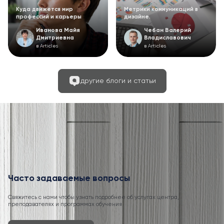
Куда движется мир
Метрики коммуникаций в
профессий и карьеры
дизайне.
Иванова Майя
Чебан Валерий
Дмитриевна
Владиславович
в Articles
в Articles
другие блоги и статьи
Часто задаваемые вопросы
Свяжитесь с нами чтобы узнать подробнее об услугах центра,
преподавателях и программах обучения