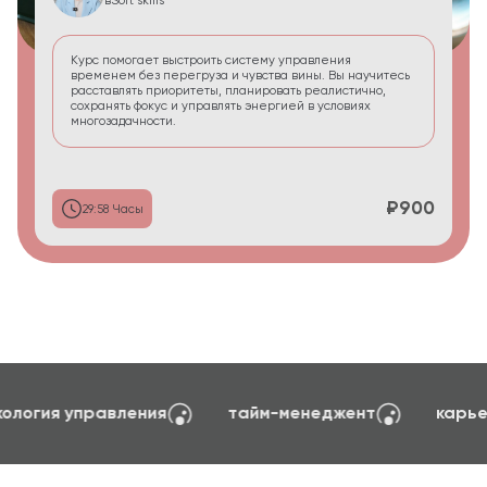
в
Soft skills
Курс помогает выстроить систему управления
временем без перегруза и чувства вины. Вы научитесь
расставлять приоритеты, планировать реалистично,
сохранять фокус и управлять энергией в условиях
многозадачности.
₽900
29:58 Часы
создание сайтов на TILDA
психология управ