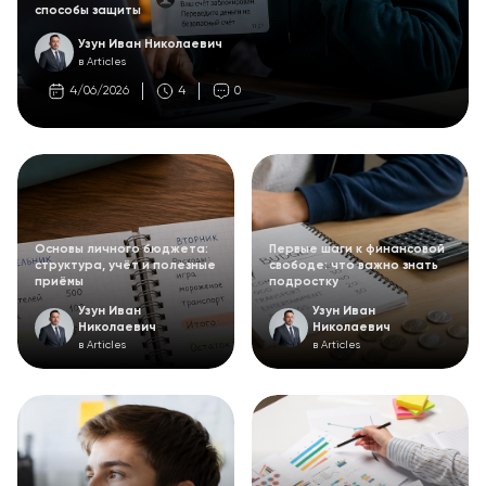
способы защиты
Узун Иван Николаевич
в Articles
4/06/2026
4
0
Основы личного бюджета:
Первые шаги к финансовой
структура, учёт и полезные
свободе: что важно знать
приёмы
подростку
Узун Иван
Узун Иван
Николаевич
Николаевич
в Articles
в Articles