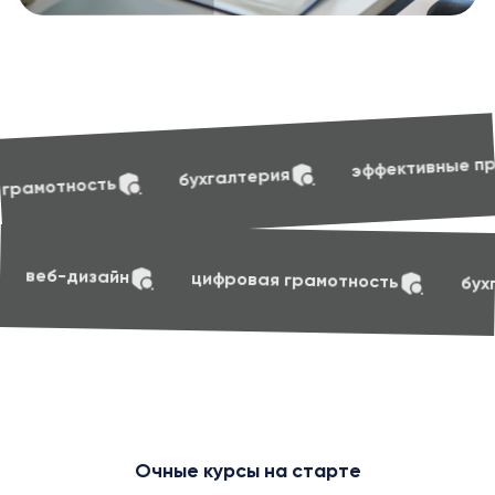
soft skill
эффективные презентации
лтерия
soft skills
маркетинг
веб-дизайн
ци
Очные курсы на старте