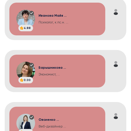
Иванова Майя ...
Психолог, к.пс.н. ...
4.88
Барышникова ...
Экономист, ...
0.00
Овсиенко ...
Веб-дизайнер ...