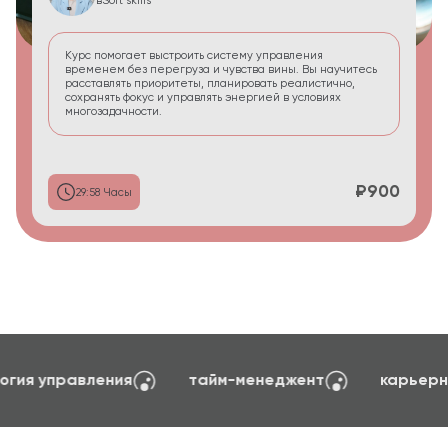
в
Soft skills
Курс помогает выстроить систему управления
временем без перегруза и чувства вины. Вы научитесь
расставлять приоритеты, планировать реалистично,
сохранять фокус и управлять энергией в условиях
многозадачности.
₽900
29:58 Часы
создание сайтов на TILDA
психология упра