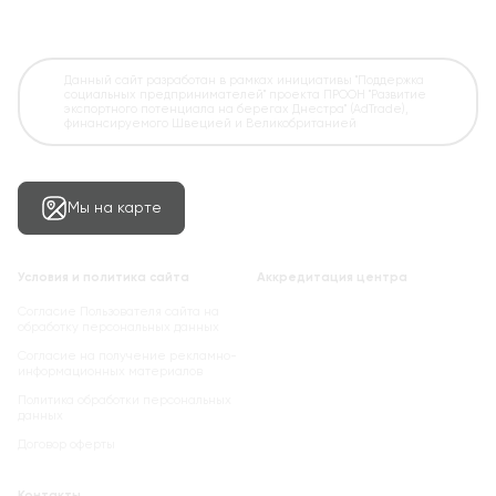
Данный сайт разработан в рамках инициативы "Поддержка
социальных предпринимателей" проекта ПРООН "Развитие
экспортного потенциала на берегах Днестра" (AdTrade),
финансируемого Швецией и Великобританией
Мы на карте
Условия и политика сайта
Аккредитация центра
Согласие Пользователя сайта на
обработку персональных данных
Cогласие на получение рекламно-
информационных материалов
Политика обработки персональных
данных
Договор оферты