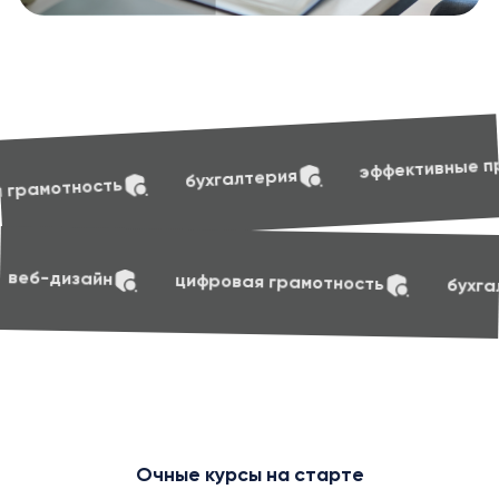
soft sk
эффективные презентации
хгалтерия
soft skills
маркетинг
веб-дизайн
ци
Очные курсы на старте