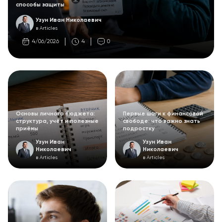
способы защиты
Узун Иван Николаевич
в Articles
4/06/2026
4
0
Основы личного бюджета:
Первые шаги к финансовой
структура, учёт и полезные
свободе: что важно знать
приёмы
подростку
Узун Иван
Узун Иван
Николаевич
Николаевич
в Articles
в Articles