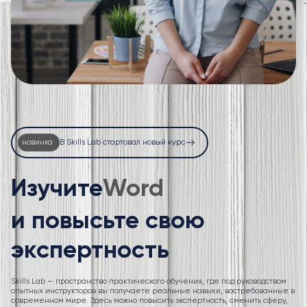
новинка
В Skills Lab стартовал новый курс
Изучите
Excel
и повысьте свою
экспертность
Skills Lab — пространство практического обучения, где под руководством
опытных инструкторов вы получаете реальные навыки, востребованные в
современном мире. Здесь можно повысить экспертность, сменить сферу,