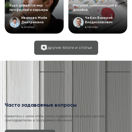
Куда движется мир
Метрики коммуникаций в
профессий и карьеры
дизайне.
Иванова Майя
Чебан Валерий
Дмитриевна
Владиславович
в Articles
в Articles
другие блоги и статьи
Часто задаваемые вопросы
Свяжитесь с нами чтобы узнать подробнее об услугах центра,
преподавателях и программах обучения