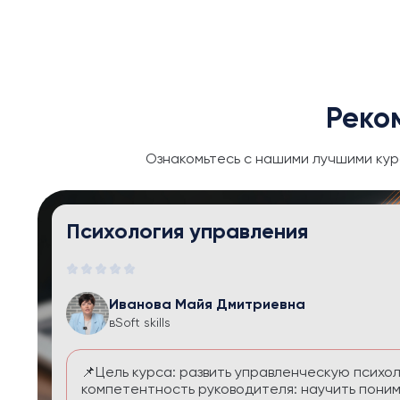
Реко
Ознакомьтесь с нашими лучшими кур
Тайм-менеджмент и личная эфф
Иванова Майя Дмитриевна
в
Soft skills
Курс помогает выстроить систему управления
перегруза и чувства вины. Вы научитесь расс