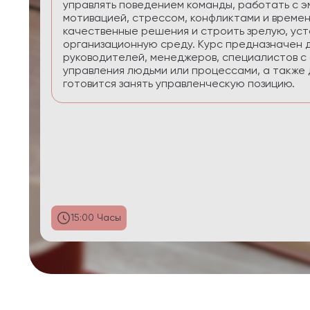
приоритеты, планировать реалистично, сохра
управлять энергией в условиях многозадачнос
29:58 Часы