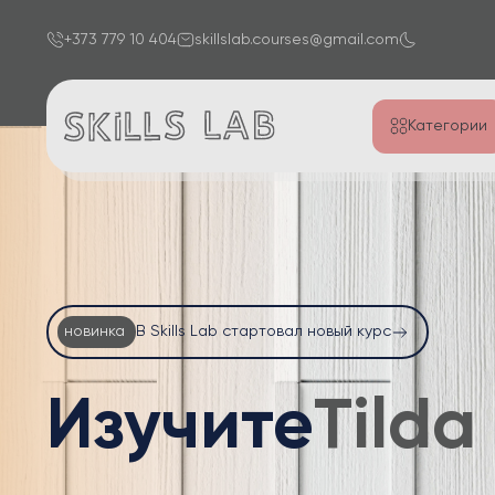
+373 779 10 404
skillslab.courses@gmail.com
Категории
новинка
В Skills Lab стартовал новый курс
Изучите
Word