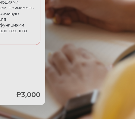
нять фокус и
ти.
₽900