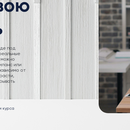
свою
ь
где под
 реальные
 можно
иланс или
зависимо от
расти,
рывать
м курса