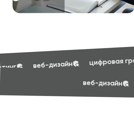
бухга
цифровая грамотность
эффективные презентации
sof