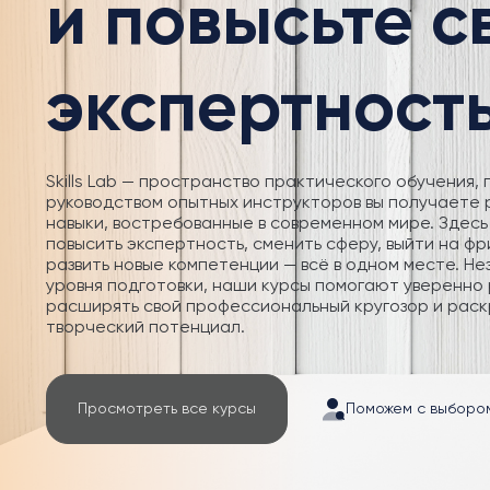
и повысьте 
экспертност
Skills Lab — пространство практического обучения, 
руководством опытных инструкторов вы получаете
навыки, востребованные в современном мире. Здесь
повысить экспертность, сменить сферу, выйти на фр
развить новые компетенции — всё в одном месте. Не
уровня подготовки, наши курсы помогают уверенно 
расширять свой профессиональный кругозор и раск
творческий потенциал.
Просмотреть все курсы
Поможем с выборо