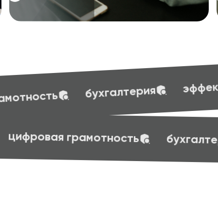
эффективные презентации
лтерия
t skills
маркетинг
веб-дизайн