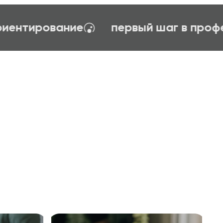
огия управления
тайм-менеджент