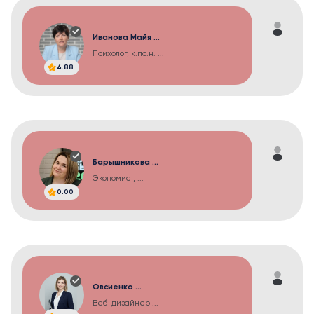
Иванова Майя ...
Психолог, к.пс.н. ...
4.88
Барышникова ...
Экономист, ...
0.00
Овсиенко ...
Веб-дизайнер ...