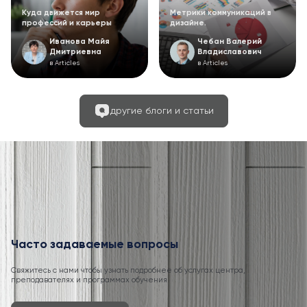
Куда движется мир
Метрики коммуникаций в
профессий и карьеры
дизайне.
Иванова Майя
Чебан Валерий
Дмитриевна
Владиславович
в Articles
в Articles
другие блоги и статьи
Часто задаваемые вопросы
Свяжитесь с нами чтобы узнать подробнее об услугах центра,
преподавателях и программах обучения