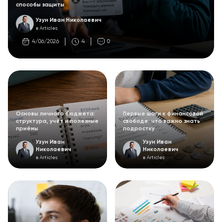
способы защиты
Узун Иван Николаевич
в Articles
4/06/2026
4
0
Основы личного бюджета:
Первые шаги к финансовой
структура, учёт и полезные
свободе: что важно знать
приёмы
подростку
Узун Иван
Узун Иван
Николаевич
Николаевич
в Articles
в Articles