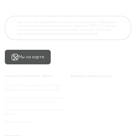
Данный сайт разработан в рамках инициативы "Поддержка
социальных предпринимателей" проекта ПРООН "Развитие
экспортного потенциала на берегах Днестра" (AdTrade),
финансируемого Швецией и Великобританией
Мы на карте
Условия и политика сайта
Аккредитация центра
Согласие Пользователя сайта на
обработку персональных данных
Cогласие на получение рекламно-
информационных материалов
Политика обработки персональных
данных
Договор оферты