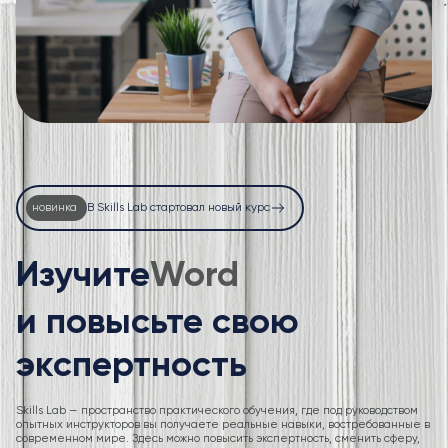
новинка
В Skills Lab стартовал новый курс
Изучите
Excel
и повысьте свою
экспертность
Skills Lab — пространство практического обучения, где под руководством
опытных инструкторов вы получаете реальные навыки, востребованные в
современном мире. Здесь можно повысить экспертность, сменить сферу,