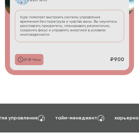
в
Soft skills
Курс помогает выстроить систему управления
временем без перегруза и чувства вины. Вы научитесь
расставлять приоритеты, планировать реалистично,
сохранять фокус и управлять энергией в условиях
многозадачности.
₽900
29:58 Часы
создание сайтов на TILDA
психология управ