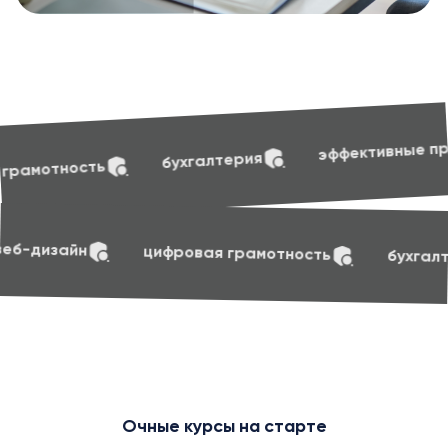
soft skil
эффективные презентации
алтерия
soft skills
маркетинг
веб-дизайн
циф
Очные курсы на старте