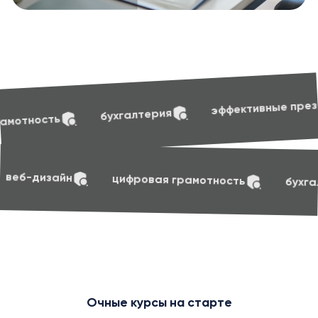
soft skill
эффективные презентации
лтерия
soft skills
маркетинг
веб-дизайн
ци
Очные курсы на старте