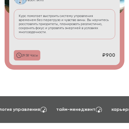
в
Soft skills
Курс помогает выстроить систему управления
временем без перегруза и чувства вины. Вы научитесь
расставлять приоритеты, планировать реалистично,
сохранять фокус и управлять энергией в условиях
многозадачности.
₽900
29:58 Часы
создание сайтов на TILDA
психология управ