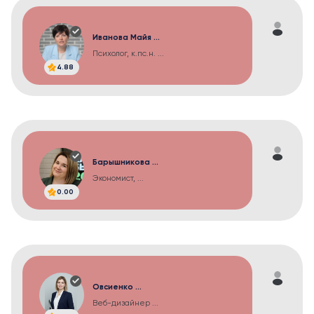
Иванова Майя ...
Психолог, к.пс.н. ...
4.88
Барышникова ...
Экономист, ...
0.00
Овсиенко ...
Веб-дизайнер ...