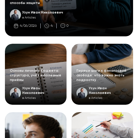
способы защиты
Узун Иван Николаевич
в Articles
4/06/2026
4
0
Основы личного бюджета:
Первые шаги к финансовой
структура, учёт и полезные
свободе: что важно знать
приёмы
подростку
Узун Иван
Узун Иван
Николаевич
Николаевич
в Articles
в Articles