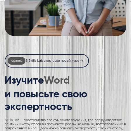
новинка
В Skills Lab стартовал новый курс
Изучите
Excel
и повысьте свою
экспертность
Skills Lab — пространство практического обучения, где под руководством
опытных инструкторов вы получаете реальные навыки, востребованные в
современном мире. Здесь можно повысить экспертность, сменить сферу,