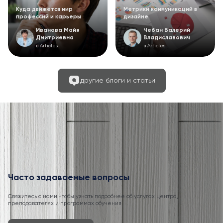
Куда движется мир
Метрики коммуникаций в
профессий и карьеры
дизайне.
Иванова Майя
Чебан Валерий
Дмитриевна
Владиславович
в Articles
в Articles
другие блоги и статьи
Часто задаваемые вопросы
Свяжитесь с нами чтобы узнать подробнее об услугах центра,
преподавателях и программах обучения