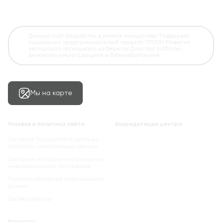
Данный сайт разработан в рамках инициативы "Поддержка
социальных предпринимателей" проекта ПРООН "Развитие
экспортного потенциала на берегах Днестра" (AdTrade),
финансируемого Швецией и Великобританией
Мы на карте
Условия и политика сайта
Аккредитация центра
Согласие Пользователя сайта на
обработку персональных данных
Cогласие на получение рекламно-
информационных материалов
Политика обработки персональных
данных
Договор оферты