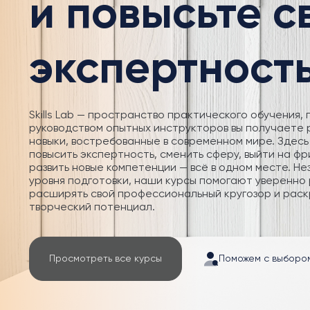
и повысьте 
экспертност
Skills Lab — пространство практического обучения, 
руководством опытных инструкторов вы получаете
навыки, востребованные в современном мире. Здесь
повысить экспертность, сменить сферу, выйти на фр
развить новые компетенции — всё в одном месте. Не
уровня подготовки, наши курсы помогают уверенно 
расширять свой профессиональный кругозор и раск
творческий потенциал.
Просмотреть все курсы
Поможем с выборо