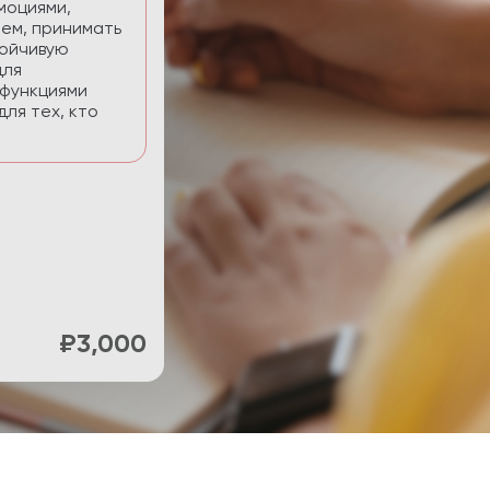
нять фокус и
ти.
₽900