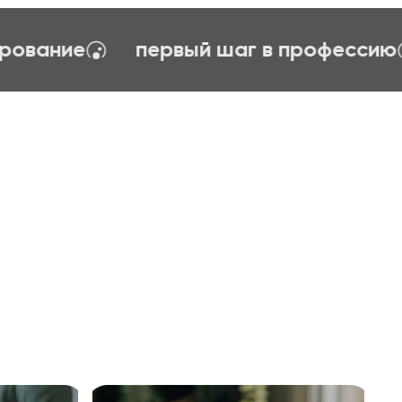
огия управления
тайм-менеджент