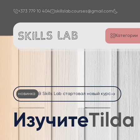
+373 779 10 404
skillslab.courses@gmail.com
Категории
новинка
В Skills Lab стартовал новый курс
Изучите