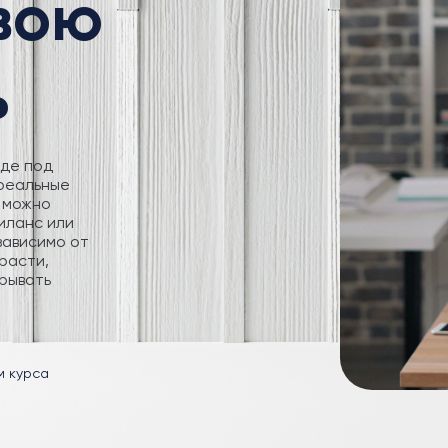
свою
ь
где под
 реальные
 можно
иланс или
зависимо от
расти,
рывать
м курса