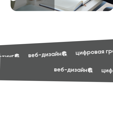
бухгал
цифровая грамотность
эффективные презентации
sof