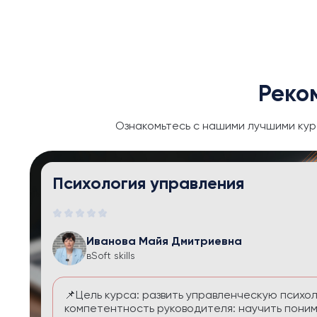
Реко
Ознакомьтесь с нашими лучшими кур
Тайм-менеджмент и личная эфф
Иванова Майя Дмитриевна
в
Soft skills
Курс помогает выстроить систему управления
перегруза и чувства вины. Вы научитесь расс