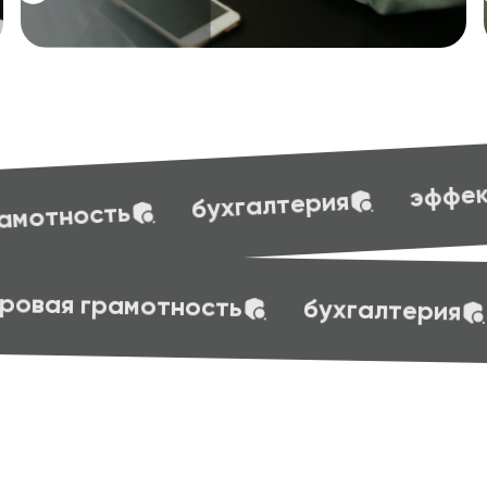
эффективные презентации
терия
t skills
маркетинг
веб-дизайн