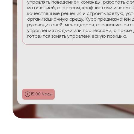
приоритеты, планировать реалистично, сохра
управлять энергией в условиях многозадачнос
29:58 Часы