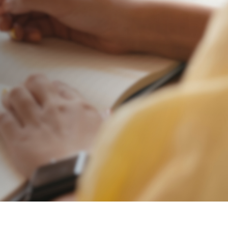
нять фокус и
ти.
₽900