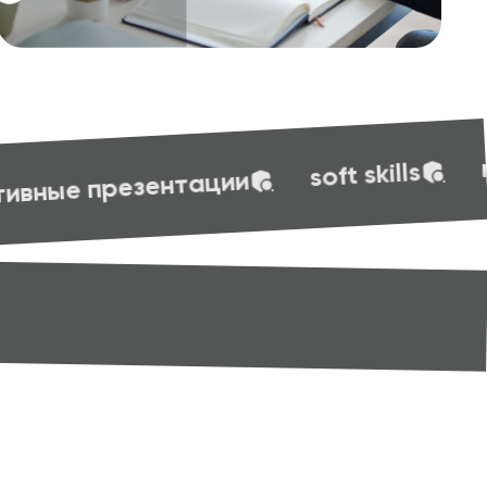
веб-диза
маркетинг
soft skills
kills
маркетинг
веб-дизайн