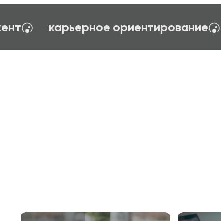
я управления
тайм-менеджент