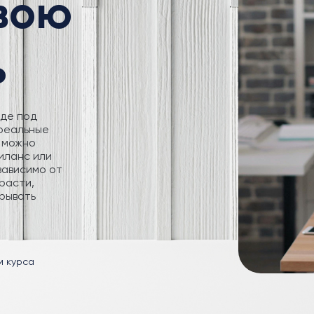
свою
ь
где под
 реальные
 можно
иланс или
зависимо от
расти,
рывать
м курса