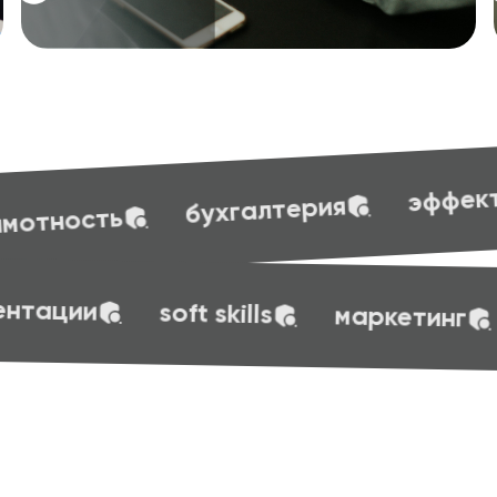
эффективные презентации
рия
эффективные презентации
soft s