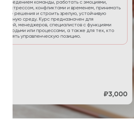
приоритеты, планировать реалистично, сохра
управлять энергией в условиях многозадачнос
29:58 Часы