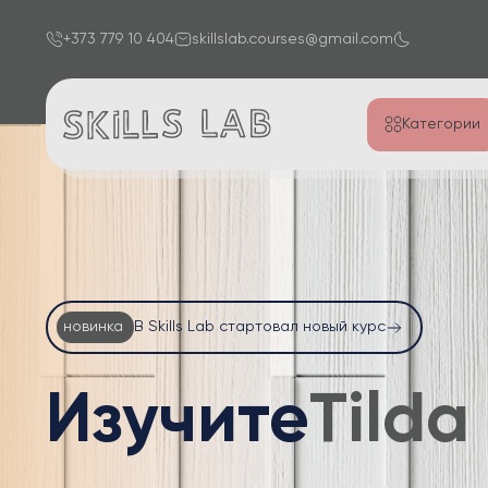
+373 779 10 404
skillslab.courses@gmail.com
Категории
новинка
В Skills Lab стартовал новый курс
Изучите