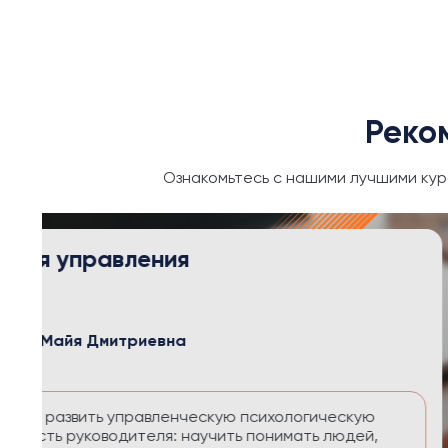
Реко
Ознакомьтесь с нашими лучшими кур
Тайм-менеджмент и личная эфф
Иванова Майя Дмитриевна
в
Soft skills
Курс помогает выстроить систему управления
перегруза и чувства вины. Вы научитесь расс