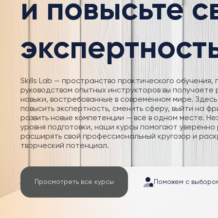
и повысьте 
экспертност
Skills Lab — пространство практического обучения, 
руководством опытных инструкторов вы получаете
навыки, востребованные в современном мире. Здесь
повысить экспертность, сменить сферу, выйти на фр
развить новые компетенции — всё в одном месте. Не
уровня подготовки, наши курсы помогают уверенно 
расширять свой профессиональный кругозор и раск
творческий потенциал.
Просмотреть все курсы
Поможем с выборо