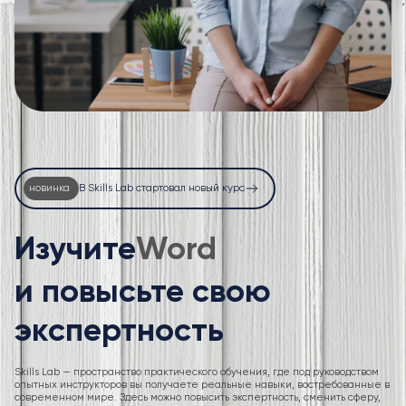
новинка
В Skills Lab стартовал новый курс
Изучите
Ex
и повысьте свою
экспертность
Skills Lab — пространство практического обучения, где под руководством
опытных инструкторов вы получаете реальные навыки, востребованные в
современном мире. Здесь можно повысить экспертность, сменить сферу,