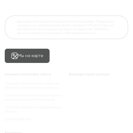
Данный сайт разработан в рамках инициативы "Поддержка
социальных предпринимателей" проекта ПРООН "Развитие
экспортного потенциала на берегах Днестра" (AdTrade),
финансируемого Швецией и Великобританией
Мы на карте
Условия и политика сайта
Аккредитация центра
Согласие Пользователя сайта на
обработку персональных данных
Cогласие на получение рекламно-
информационных материалов
Политика обработки персональных
данных
Договор оферты