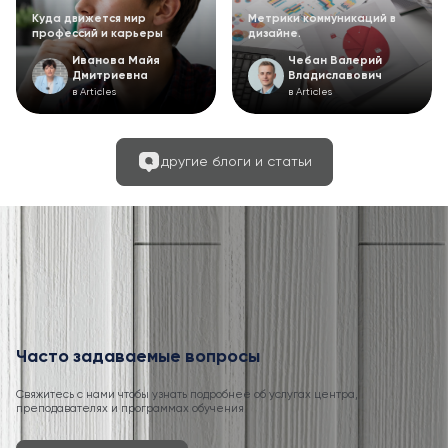
Куда движется мир
Метрики коммуникаций в
профессий и карьеры
дизайне.
Иванова Майя
Чебан Валерий
Дмитриевна
Владиславович
в Articles
в Articles
другие блоги и статьи
Часто задаваемые вопросы
Свяжитесь с нами чтобы узнать подробнее об услугах центра,
преподавателях и программах обучения