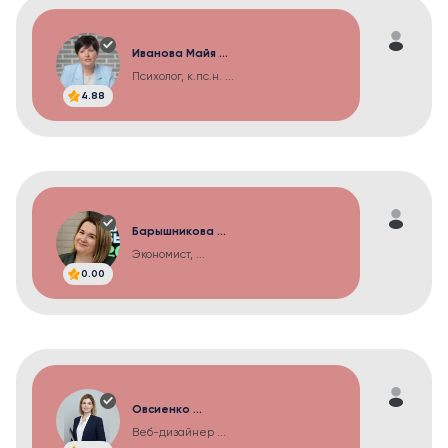
Иванова Майя ...
Психолог, к.пс.н. ...
4.88
Барышникова ...
Экономист, ...
0.00
Овсиенко ...
Веб-дизайнер ...