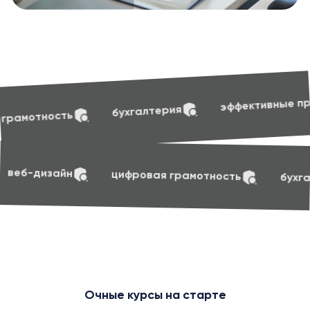
soft sk
эффективные презентации
хгалтерия
t skills
маркетинг
веб-дизайн
цифро
Очные курсы на старте