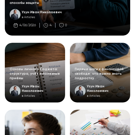
способы защиты
Узун Иван Николаевич
в Articles
4/06/2026
4
0
Основы личного бюджета:
Первые шаги к финансовой
структура, учёт и полезные
свободе: что важно знать
приёмы
подростку
Узун Иван
Узун Иван
Николаевич
Николаевич
в Articles
в Articles