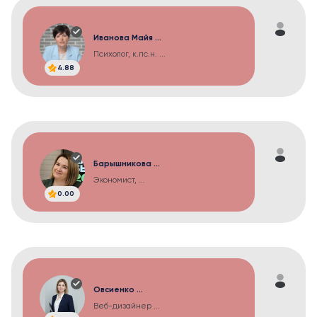
Иванова Майя ...
Психолог, к.пс.н. ...
4.88
Барышникова ...
Экономист, ...
0.00
Овсиенко ...
Веб-дизайнер ...