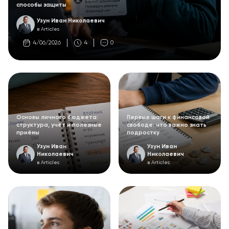
способы защиты
Узун Иван Николаевич
в Articles
4/06/2026
4
0
Основы личного бюджета:
Первые шаги к финансовой
структура, учёт и полезные
свободе: что важно знать
приёмы
подростку
Узун Иван
Узун Иван
Николаевич
Николаевич
в Articles
в Articles