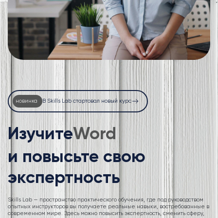
новинка
В Skills Lab стартовал новый курс
Изучите
Excel
и повысьте свою
экспертность
Skills Lab — пространство практического обучения, где под руководством
опытных инструкторов вы получаете реальные навыки, востребованные в
современном мире. Здесь можно повысить экспертность, сменить сферу,