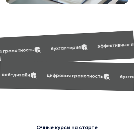
soft s
эффективные презентации
хгалтерия
soft skills
маркетинг
веб-дизайн
ци
Очные курсы на старте