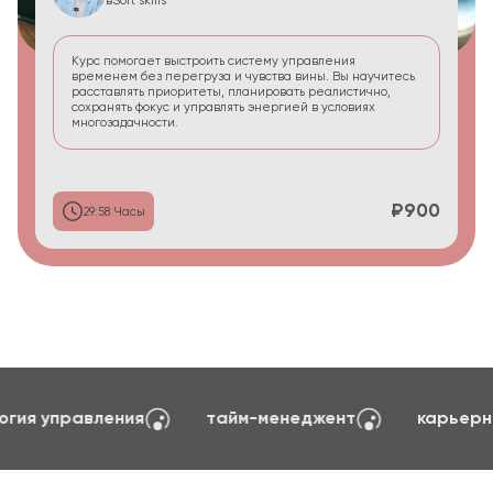
в
Soft skills
Курс помогает выстроить систему управления
временем без перегруза и чувства вины. Вы научитесь
расставлять приоритеты, планировать реалистично,
сохранять фокус и управлять энергией в условиях
многозадачности.
₽900
29:58 Часы
создание сайтов на TILDA
психология упра