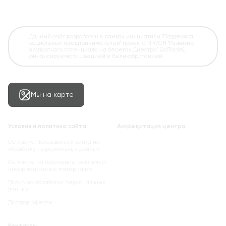
Данный сайт разработан в рамках инициативы "Поддержка
социальных предпринимателей" проекта ПРООН "Развитие
экспортного потенциала на берегах Днестра" (AdTrade),
финансируемого Швецией и Великобританией
Мы на карте
Условия и политика сайта
Аккредитация центра
Согласие Пользователя сайта на
обработку персональных данных
Cогласие на получение рекламно-
информационных материалов
Политика обработки персональных
данных
Договор оферты