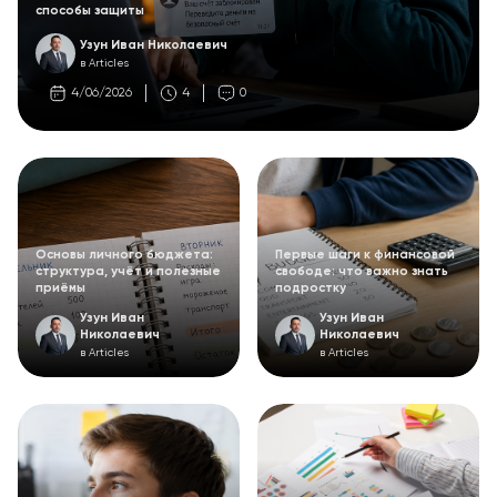
способы защиты
Узун Иван Николаевич
в Articles
4/06/2026
4
0
Основы личного бюджета:
Первые шаги к финансовой
структура, учёт и полезные
свободе: что важно знать
приёмы
подростку
Узун Иван
Узун Иван
Николаевич
Николаевич
в Articles
в Articles