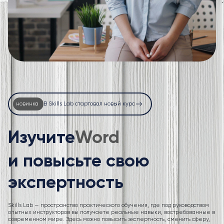
новинка
В Skills Lab стартовал новый курс
Изучите
Excel
и повысьте свою
экспертность
Skills Lab — пространство практического обучения, где под руководством
опытных инструкторов вы получаете реальные навыки, востребованные в
современном мире. Здесь можно повысить экспертность, сменить сферу,