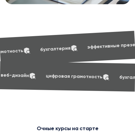
soft skill
эффективные презентации
лтерия
soft skills
маркетинг
веб-дизайн
циф
Очные курсы на старте