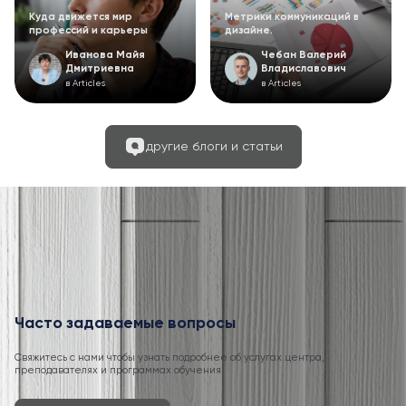
Куда движется мир
Метрики коммуникаций в
профессий и карьеры
дизайне.
Иванова Майя
Чебан Валерий
Дмитриевна
Владиславович
в Articles
в Articles
другие блоги и статьи
Часто задаваемые вопросы
Свяжитесь с нами чтобы узнать подробнее об услугах центра,
преподавателях и программах обучения