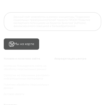
Данный сайт разработан в рамках инициативы "Поддержка
социальных предпринимателей" проекта ПРООН "Развитие
экспортного потенциала на берегах Днестра" (AdTrade),
финансируемого Швецией и Великобританией
Мы на карте
Условия и политика сайта
Аккредитация центра
Согласие Пользователя сайта на
обработку персональных данных
Cогласие на получение рекламно-
информационных материалов
Политика обработки персональных
данных
Договор оферты