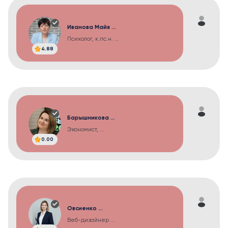
Иванова Майя ...
Психолог, к.пс.н. ...
4.88
Барышникова ...
Экономист, ...
0.00
Овсиенко ...
Веб-дизайнер ...