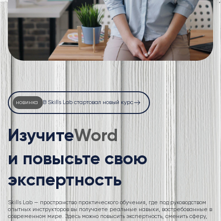
новинка
В Skills Lab стартовал новый курс
Изучите
Excel
и повысьте свою
экспертность
Skills Lab — пространство практического обучения, где под руководством
опытных инструкторов вы получаете реальные навыки, востребованные в
современном мире. Здесь можно повысить экспертность, сменить сферу,