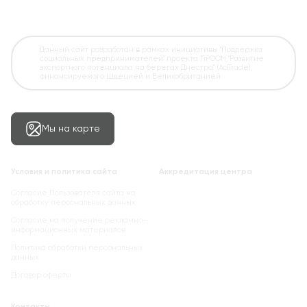
Данный сайт разработан в рамках инициативы "Поддержка
социальных предпринимателей" проекта ПРООН "Развитие
экспортного потенциала на берегах Днестра" (AdTrade),
финансируемого Швецией и Великобританией
Мы на карте
Условия и политика сайта
Аккредитация центра
Согласие Пользователя сайта на
обработку персональных данных
Cогласие на получение рекламно-
информационных материалов
Политика обработки персональных
данных
Договор оферты