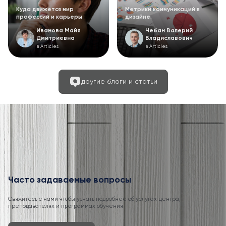
Куда движется мир
Метрики коммуникаций в
профессий и карьеры
дизайне.
Иванова Майя
Чебан Валерий
Дмитриевна
Владиславович
в Articles
в Articles
другие блоги и статьи
Часто задаваемые вопросы
Свяжитесь с нами чтобы узнать подробнее об услугах центра,
преподавателях и программах обучения