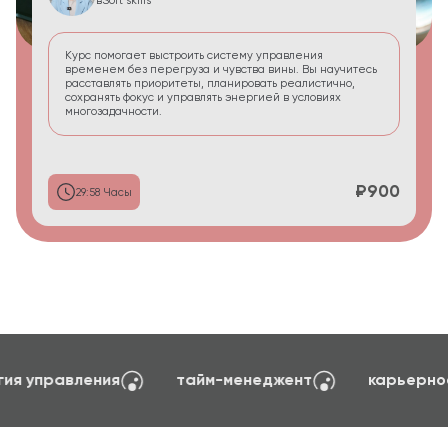
в
Soft skills
Курс помогает выстроить систему управления
временем без перегруза и чувства вины. Вы научитесь
расставлять приоритеты, планировать реалистично,
сохранять фокус и управлять энергией в условиях
многозадачности.
₽900
29:58 Часы
создание сайтов на TILDA
психология управ