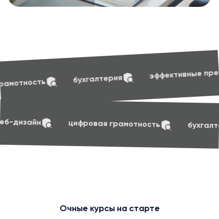
soft skill
эффективные презентации
лтерия
soft skills
маркетинг
веб-дизайн
циф
Очные курсы на старте