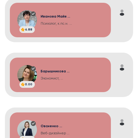
Иванова Майя ...
Психолог, к.пс.н. ...
4.88
Барышникова ...
Экономист, ...
0.00
Овсиенко ...
Веб-дизайнер ...