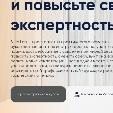
и повысьте 
экспертност
Skills Lab — пространство практического обучения, 
руководством опытных инструкторов вы получаете
навыки, востребованные в современном мире. Здесь
повысить экспертность, сменить сферу, выйти на фр
развить новые компетенции — всё в одном месте. Не
уровня подготовки, наши курсы помогают уверенно 
расширять свой профессиональный кругозор и раск
творческий потенциал.
Просмотреть все курсы
Поможем с выборо