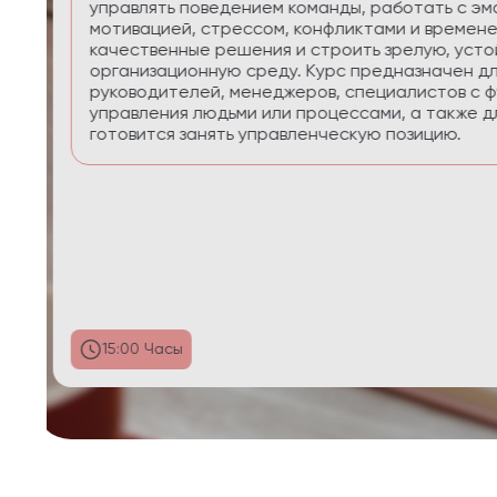
приоритеты, планировать реалистично, сохра
управлять энергией в условиях многозадачнос
29:58 Часы