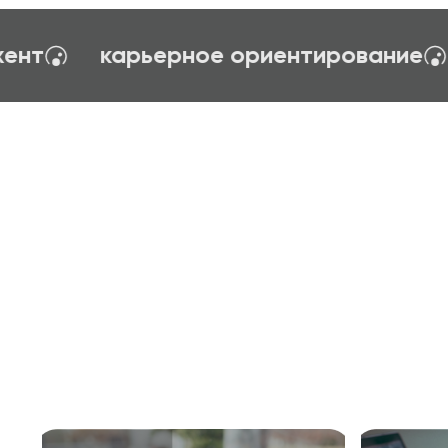
управления
тайм-менеджент