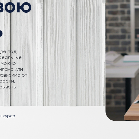
свою
ь
где под
 реальные
 можно
иланс или
зависимо от
расти,
рывать
м курса