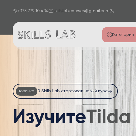
+373 779 10 404
skillslab.courses@gmail.com
Категории
новинка
В Skills Lab стартовал новый курс
Изучите