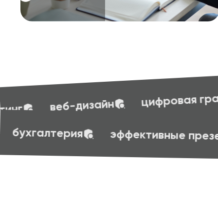
бухгалт
цифровая грамотность
овая грамотность
бухгалтерия