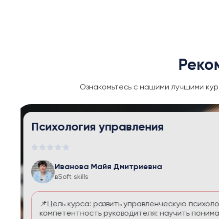
Реко
Ознакомьтесь с нашими лучшими кур
Тайм-менеджмент и личная эфф
Иванова Майя Дмитриевна
в
Soft skills
Курс помогает выстроить систему управления
перегруза и чувства вины. Вы научитесь расс