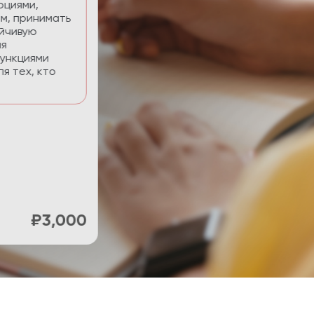
нять фокус и
ти.
₽900